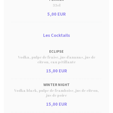
33cl
5,00 EUR
Les Cocktails
ECLIPSE
Vodka, pulpe de fraise, jus d'ananas, jus de
citron, eau pétillante
15,00 EUR
WINTER NIGHT
Vodka black, pulpe de framboise, jus de citron,
jus de poire
15,00 EUR