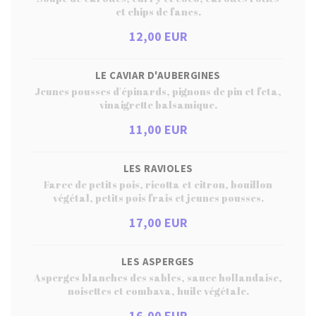
et chips de fanes.
12,00 EUR
LE CAVIAR D'AUBERGINES
Jeunes pousses d'épinards, pignons de pin et feta,
vinaigrette balsamique.
11,00 EUR
LES RAVIOLES
Farce de petits pois, ricotta et citron, bouillon
végétal, petits pois frais et jeunes pousses.
17,00 EUR
LES ASPERGES
Asperges blanches des sables, sauce hollandaise,
noisettes et combava, huile végétale.
16,00 EUR