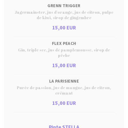
GRENN TRIGGER
Jagermainster, jus d'orange, jus de citron, pulpe
de kiwi, sirop de gingembre
15,00 EUR
FLEX PEACH
Gin, triple sec, jus de pamplemousse, sirop de
pêche
15,00 EUR
LA PARISIENNE
Purée de passion, jus de mangue, jus de citron,
crémant
15,00 EUR
Pinte STELLA