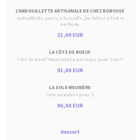
L'ANDOUILLETTE ARTISANALE DE CHEZ BOBOSSE
Andouillette, purée à la truffe, jus infusé à l'ail et
au thym.
21,00 EUR
LA CÔTE DE BOEUF
Côte de bœuf Simmental à partager pour 2 ou 3
91,00 EUR
LA SOLE MEUNIÈRE
Sole meunière pour 2
96,00 EUR
dessert