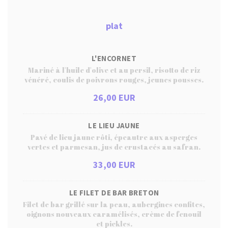
plat
L'ENCORNET
Mariné à l'huile d'olive et au persil, risotto de riz
vénéré, coulis de poivrons rouges, jeunes pousses.
26,00 EUR
LE LIEU JAUNE
Pavé de lieu jaune rôti, épeautre aux asperges
vertes et parmesan, jus de crustacés au safran.
33,00 EUR
LE FILET DE BAR BRETON
Filet de bar grillé sur la peau, aubergines confites,
oignons nouveaux caramélisés, crème de fenouil
et pickles.