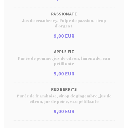
PASSIONATE
Jus de cranberry, Pulpe de passion, sirop
d'orgeat.
9,00 EUR
APPLE FIZ
Purée de pomme, jus de citron, limonade, eau
pétillante
9,00 EUR
RED BERRY'S
Purée de framboise, sirop de gingembre, jus de
citron, jus de poire, eau pétillante
9,00 EUR