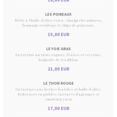
LES POIREAUX
Rôtie à l'huile d'olive extra, vinaigrette mimosa,
fromage croûtons et chips de poireaux.
15,00 EUR
LE FOIE GRAS
En terrine au vieux cognac, fraises et verveine,
baguette de tradition.
21,00 EUR
LE THON ROUGE
En tartare aux herbes fraiches et huile d'olive,
betteraves en pickles, tartares d'agrumes et
émulsion yuzu
17,00 EUR