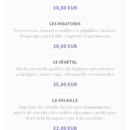
38,00 EUR
LES RIGATONIS
Pesto rosso, tomates confites et piquillos, tartare
d'asperges au basilic, roquette et parmesan.
28,00 EUR
LE VÉGÉTAL
Riz façon sushi, poêlées de légumes aux saveurs
asiatiques, sauce soja, citronnelle et coriandre
25,00 EUR
LA VOLAILLE
Suprême de volaille farcie aux champignons,
purée de carottes des sables citronnée, petits pois
frais à la française, jus à la sarriette.
32,00 EUR