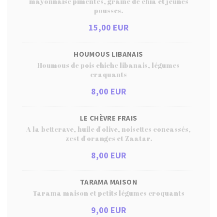
mayonnaise pimentés, graine de chia et jeunes
pousses.
15,00 EUR
HOUMOUS LIBANAIS
Houmous de pois chiche libanais, légumes
craquants
8,00 EUR
LE CHÈVRE FRAIS
A la betterave, huile d'olive, noisettes concassés,
zest d'oranges et Zaatar.
8,00 EUR
TARAMA MAISON
Tarama maison et petits légumes croquants
9,00 EUR