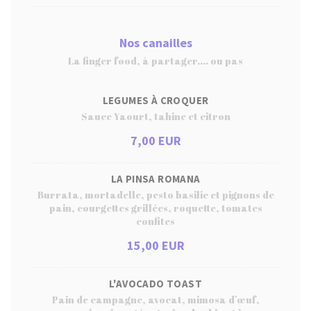
Nos canailles
La finger food, à partager.... ou pas
LEGUMES À CROQUER
Sauce Yaourt, tahine et citron
7,00 EUR
LA PINSA ROMANA
Burrata, mortadelle, pesto basilic et pignons de
pain, courgettes grillées, roquette, tomates
confites
15,00 EUR
L'AVOCADO TOAST
Pain de campagne, avocat, mimosa d’œuf,