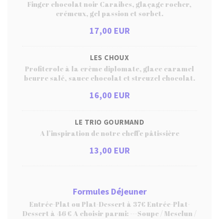
Finger chocolat noir Caraibes, glaçage rocher,
crémeux, gel passion et sorbet.
17,00 EUR
LES CHOUX
Profiterole à la crème diplomate, glace caramel
beurre salé, sauce chocolat et streuzel chocolat.
16,00 EUR
LE TRIO GOURMAND
A l’inspiration de notre cheffe pâtissière
13,00 EUR
Formules Déjeuner
Entrée-Plat ou Plat-Dessert à 37€ Entrée-Plat-
Dessert à 46 € A choisir parmi: ---Soupe / Mesclun /