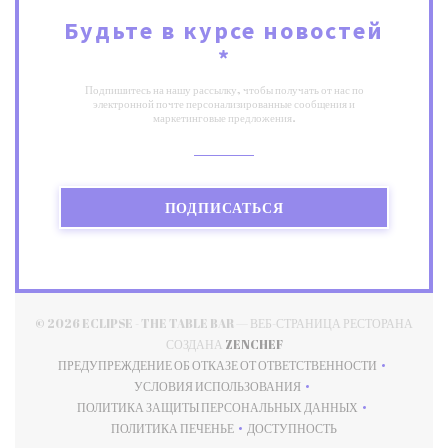
Будьте в курсе новостей
*
Подпишитесь на нашу рассылку, чтобы получать от нас по
электронной почте персонализированные сообщения и
маркетинговые предложения.
ПОДПИСАТЬСЯ
© 2026 ECLIPSE - THE TABLE BAR — ВЕБ-СТРАНИЦА РЕСТОРАНА
((ОТКРЫВАЕТСЯ В НОВОМ О
СОЗДАНА
ZENCHEF
ПРЕДУПРЕЖДЕНИЕ ОБ ОТКАЗЕ ОТ ОТВЕТСТВЕННОСТИ
((ОТКРЫВАЕТСЯ В НОВОМ ОКНЕ))
УСЛОВИЯ ИСПОЛЬЗОВАНИЯ
((ОТКРЫВАЕТСЯ В НОВОМ ОКНЕ))
ПОЛИТИКА ЗАЩИТЫ ПЕРСОНАЛЬНЫХ ДАННЫХ
((ОТКРЫВАЕТСЯ В НОВОМ ОКНЕ))
ПОЛИТИКА ПЕЧЕНЬЕ
ДОСТУПНОСТЬ
((ОТКРЫВАЕТСЯ В НОВОМ ОКНЕ))
((ОТКРЫВАЕТСЯ В НОВОМ 