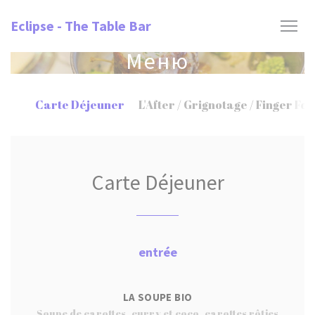
Панель управления cookies
Eclipse - The Table Bar
Меню
Carte Déjeuner
L'After / Grignotage / Finger Fo
Carte Déjeuner
entrée
LA SOUPE BIO
Soupe de carottes, curry et coco, carottes rôties