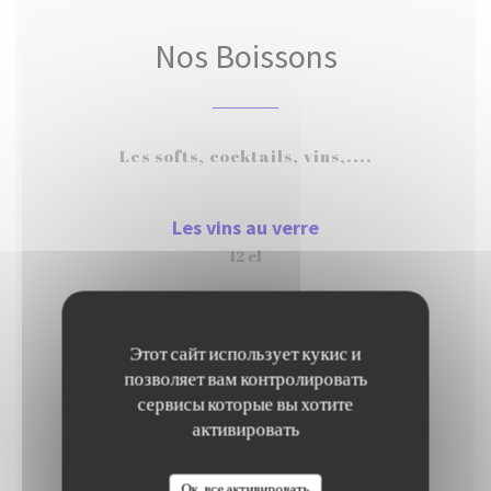
Nos Boissons
Les softs, cocktails, vins,....
Les vins au verre
12 cl
QUINCY AOC
Sauvignon blanc Domaine Jean-Michel Sobre
Этот сайт использует кукис и
позволяет вам контролировать
9,00 EUR
сервисы которые вы хотите
активировать
SAUMUR CUVÉE L'ORANGETTE
Chenin Domaine Calvez Bobinet
Ок, все активировать