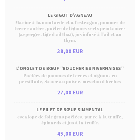
LE GIGOT D'AGNEAU
Mariné à la moutarde et à l'estragon, pommes de
terre sautées, poêlée de légumes verts printaniers
(asperges, tige d'ail thaï), jus infusé à l'ail et au
thym.
38,00 EUR
L'ONGLET DE BŒUF "BOUCHERIES NIVERNAISES"
Poêlées de pommes de terres et oignons en
persillade, Sauce au poivre, mesclun d'herbes
27,00 EUR
LE FILET DE BŒUF SIMMENTAL
escalope de foie gras poêlées, purée à la truffe,
épinards et jus à la truffe.
45,00 EUR