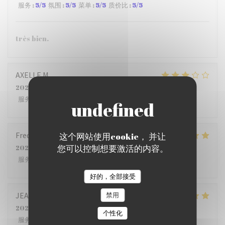
服务
:
5
/5
氛围
:
5
/5
菜单
:
5
/5
质价比
:
5
/5
très bien.
AXELLE
M
2026-07-22
- 12:15 - 来宾 4
服务
:
2
/5
氛围
:
3
/5
菜单
:
4
/5
质价比
:
2
/5
Frederic
B
这个网站使用cookie， 并让
您可以控制想要激活的内容。
2026-07-23
- 12:00 - 来宾 5
服务
:
5
/5
氛围
:
5
/5
菜单
:
4
/5
质价比
:
4
/5
好的，全部接受
禁用
JEAN PHILIPPE
S
2026-07-23
- 12:15 - 来宾 6
个性化
服务
:
4
/5
氛围
:
5
/5
菜单
:
5
/5
质价比
:
4
/5