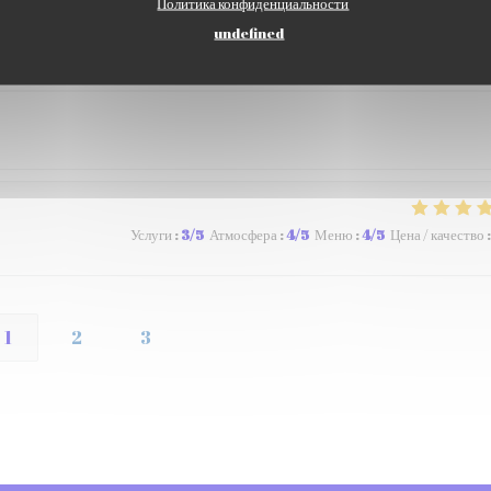
Политика конфиденциальности
undefined
Услуги
:
5
/5
Атмосфера
:
5
/5
Меню
:
5
/5
Цена / качество
:
Услуги
:
3
/5
Атмосфера
:
4
/5
Меню
:
4
/5
Цена / качество
:
1
2
3