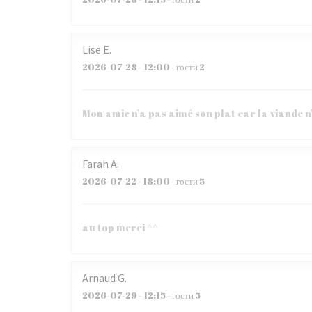
Lise
E
2026-07-28
- 12:00 - гости 2
Mon amie n’a pas aimé son plat car la viande n
Farah
A
2026-07-22
- 18:00 - гости 5
au top merci ^^
Arnaud
G
2026-07-29
- 12:15 - гости 5