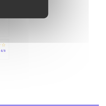
4
/5
4
/5