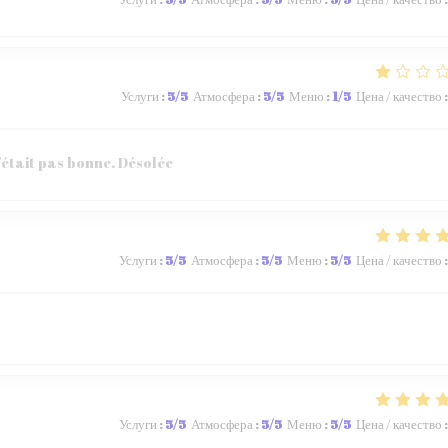
Услуги
:
5
/5
Атмосфера
:
5
/5
Меню
:
1
/5
Цена / качество
:
’était pas bonne. Désolée
Услуги
:
5
/5
Атмосфера
:
5
/5
Меню
:
5
/5
Цена / качество
:
Услуги
:
5
/5
Атмосфера
:
5
/5
Меню
:
5
/5
Цена / качество
: