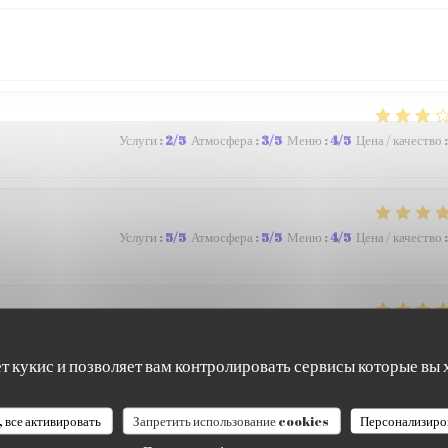
Услуги
:
2
/5
Атмосфера
:
3
/5
Меню
:
4
/5
Цена / качество
:
Услуги
:
5
/5
Атмосфера
:
5
/5
Меню
:
4
/5
Цена / качество
:
Услуги
:
4
/5
Атмосфера
:
5
/5
Меню
:
5
/5
Цена / качество
:
ет кукис и позволяет вам контролировать сервисы которые вы 
, все активировать
Запретить использование cookies
Персонализиро