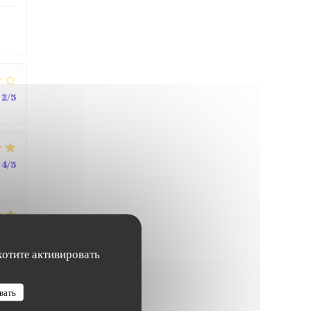
2
/5
4
/5
4
/5
хотите активировать
вать