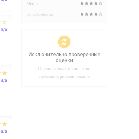
Меню
Цена/качество
2
/5
Исключительно проверенные
оценки
Оценки только от клиентов,
сделавших резервирование
4
/5
5
/5