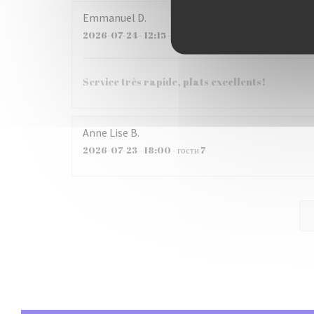
Emmanuel
D
2026-07-24
- 12:15 - гости 3
Service très rapide, plats excellents!
Anne Lise
B
2026-07-23
- 18:00 - гости 7