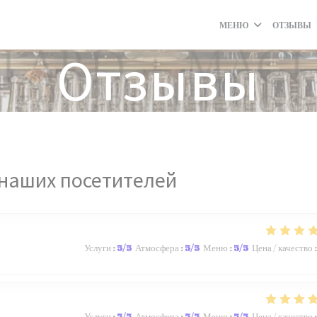
МЕНЮ
ОТЗЫВЫ
Отзывы
наших посетителей
Услуги
:
5
/5
Атмосфера
:
5
/5
Меню
:
5
/5
Цена / качество
:
Услуги
:
5
/5
Атмосфера
:
5
/5
Меню
:
5
/5
Цена / качество
: