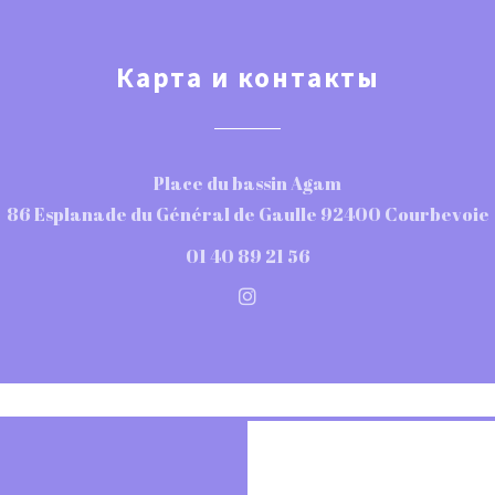
Карта и контакты
Place du bassin Agam
86 Esplanade du Général de Gaulle 92400 Courbevoie
01 40 89 21 56
Instagram ((открывается в н