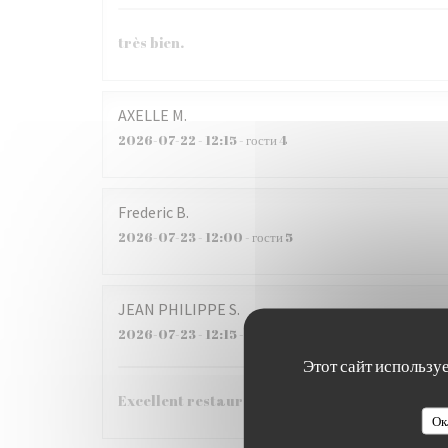
très bien.
AXELLE
M
2026-07-22
- 12:15 - гости 4
Frederic
B
2026-07-23
- 12:00 - гости 5
JEAN PHILIPPE
S
2026-07-23
- 12:15 - гости 6
Этот сайт использу
Excellent restaurant !!!
Ок