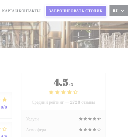
КАРТА И КОНТАКТЫ
ЗАБРОНИРОВАТЬ СТОЛИК
RU
4.5
/5
Средний рейтинг —
2728 отзывы
5
/5
Услуги
Атмосфера
4
/5