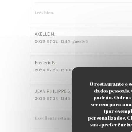
très bien.
AXELLE
M
2026-07-22
- 12:15 - guests 4
Frederic
B
2026-07-23
- 12:00 - guests 5
O restaurante e se
dados pessoais.
JEAN PHILIPPE
S
padrão. Outros 
2026-07-23
- 12:15 - guests 6
servem para anal
(por exempl
personalizados. Cl
Excellent restaurant !!!
suas preferência