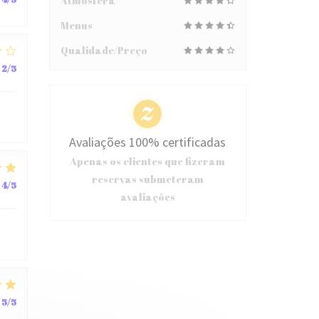
Atmosfera
Menus
Qualidade/Preço
2
/5
Avaliações 100% certificadas
Apenas os clientes que fizeram
reservas submeteram
4
/5
avaliações
5
/5