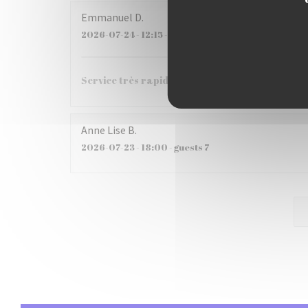
Emmanuel
D
2026-07-24
- 12:15 - guests 3
Service très rapide, plats excellents!
Anne Lise
B
2026-07-23
- 18:00 - guests 7