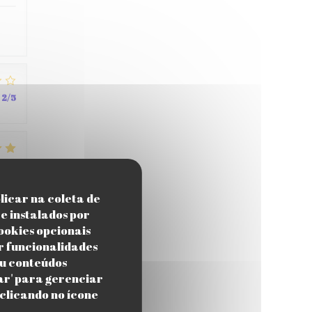
2
/5
4
/5
licar na coleta de
e instalados por
ookies opcionais
4
/5
r funcionalidades
ou conteúdos
zar' para gerenciar
clicando no ícone
.