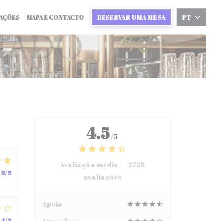
IAÇÕES
MAPA E CONTACTO
RESERVAR UMA MESA
PT
4.5
/5
Avaliação média —
2728
5
/5
avaliações
Apoio
4
/5