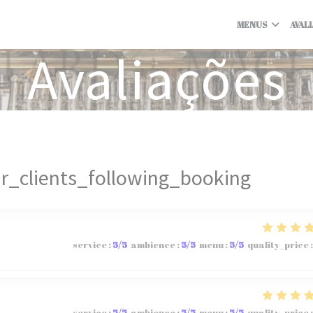
MENUS
AVAL
Avaliações
r_clients_following_booking
service
:
5
/5
ambience
:
5
/5
menu
:
5
/5
quality_price
:
service
:
5
/5
ambience
:
5
/5
menu
:
5
/5
quality_price
: