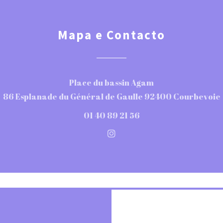
Mapa e Contacto
Place du bassin Agam
86 Esplanade du Général de Gaulle 92400 Courbevoie
01 40 89 21 56
Instagram ((abre numa no