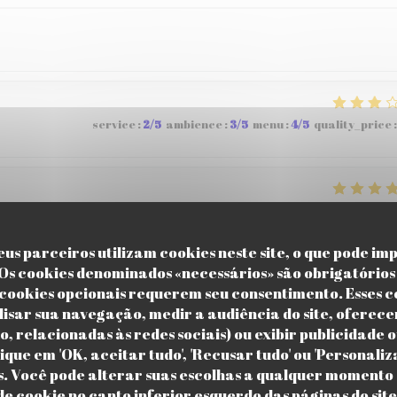
service
:
2
/5
ambience
:
3
/5
menu
:
4
/5
quality_price
:
service
:
5
/5
ambience
:
5
/5
menu
:
4
/5
quality_price
:
us parceiros utilizam cookies neste site, o que pode imp
 Os cookies denominados «necessários» são obrigatórios 
cookies opcionais requerem seu consentimento. Esses c
service
:
4
/5
ambience
:
5
/5
menu
:
5
/5
quality_price
:
isar sua navegação, medir a audiência do site, oferece
o, relacionadas às redes sociais) ou exibir publicidade 
ique em 'OK, aceitar tudo', 'Recusar tudo' ou 'Personali
s. Você pode alterar suas escolhas a qualquer momento 
de cookie no canto inferior esquerdo das páginas do site