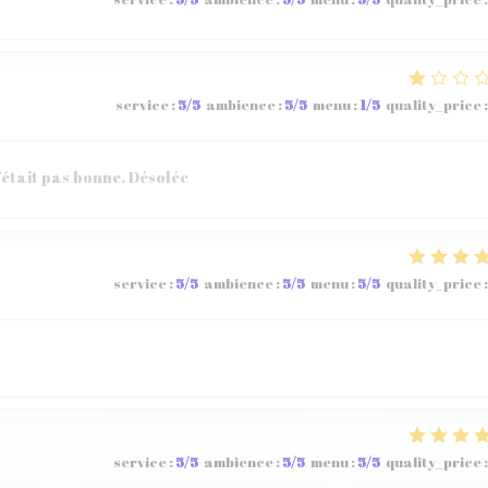
service
:
5
/5
ambience
:
5
/5
menu
:
1
/5
quality_price
:
’était pas bonne. Désolée
service
:
5
/5
ambience
:
5
/5
menu
:
5
/5
quality_price
:
service
:
5
/5
ambience
:
5
/5
menu
:
5
/5
quality_price
: