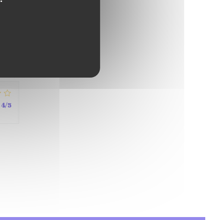
4
/5
4
/5