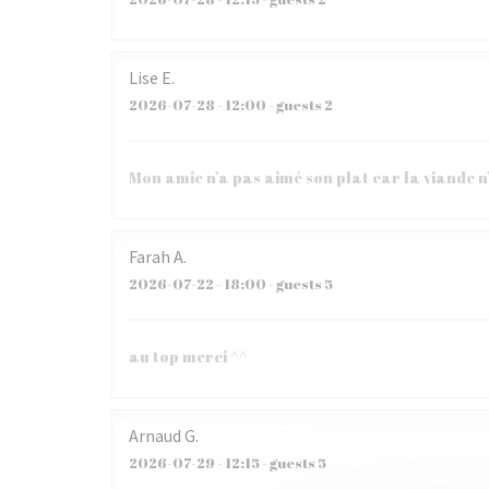
Lise
E
2026-07-28
- 12:00 - guests 2
Mon amie n’a pas aimé son plat car la viande n
Farah
A
2026-07-22
- 18:00 - guests 5
au top merci ^^
Arnaud
G
2026-07-29
- 12:15 - guests 5