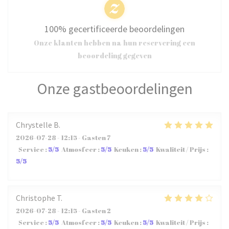
100% gecertificeerde beoordelingen
Onze klanten hebben na hun reservering een
beoordeling gegeven
Onze gastbeoordelingen
Chrystelle
B
2026-07-28
- 12:15 - Gasten 7
Service
:
5
/5
Atmosfeer
:
5
/5
Keuken
:
5
/5
Kwaliteit / Prijs
:
5
/5
Christophe
T
2026-07-28
- 12:15 - Gasten 2
Service
:
5
/5
Atmosfeer
:
5
/5
Keuken
:
5
/5
Kwaliteit / Prijs
: