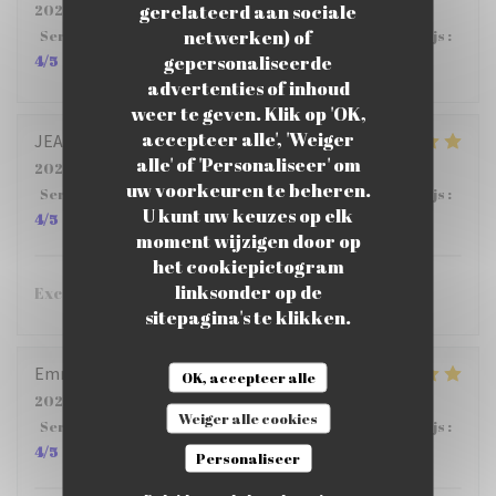
gerelateerd aan sociale
2026-07-23
- 12:00 - Gasten 5
netwerken) of
Service
:
5
/5
Atmosfeer
:
5
/5
Keuken
:
4
/5
Kwaliteit / Prijs
:
gepersonaliseerde
4
/5
advertenties of inhoud
weer te geven. Klik op 'OK,
accepteer alle', 'Weiger
JEAN PHILIPPE
S
alle' of 'Personaliseer' om
2026-07-23
- 12:15 - Gasten 6
uw voorkeuren te beheren.
Service
:
4
/5
Atmosfeer
:
5
/5
Keuken
:
5
/5
Kwaliteit / Prijs
:
U kunt uw keuzes op elk
4
/5
moment wijzigen door op
het cookiepictogram
linksonder op de
Excellent restaurant !!!
sitepagina's te klikken.
Emmanuel
D
OK, accepteer alle
2026-07-24
- 12:15 - Gasten 3
Weiger alle cookies
Service
:
5
/5
Atmosfeer
:
5
/5
Keuken
:
5
/5
Kwaliteit / Prijs
:
4
/5
Personaliseer