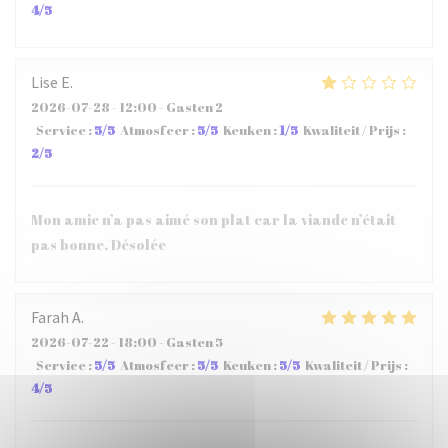
4
/5
Lise
E
2026-07-28
- 12:00 - Gasten 2
Service
:
5
/5
Atmosfeer
:
5
/5
Keuken
:
1
/5
Kwaliteit / Prijs
:
2
/5
Mon amie n’a pas aimé son plat car la viande n’était
pas bonne. Désolée
Farah
A
2026-07-22
- 18:00 - Gasten 5
Service
:
5
/5
Atmosfeer
:
5
/5
Keuken
:
5
/5
Kwaliteit / Prijs
:
4
/5