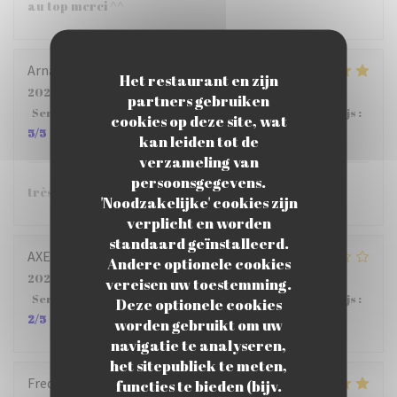
au top merci ^^
Arnaud
G
Het restaurant en zijn
2026-07-29
- 12:15 - Gasten 5
partners gebruiken
Service
:
5
/5
Atmosfeer
:
5
/5
Keuken
:
5
/5
Kwaliteit / Prijs
:
cookies op deze site, wat
5
/5
kan leiden tot de
verzameling van
persoonsgegevens.
très bien.
'Noodzakelijke' cookies zijn
verplicht en worden
standaard geïnstalleerd.
AXELLE
M
Andere optionele cookies
2026-07-22
- 12:15 - Gasten 4
vereisen uw toestemming.
Service
:
2
/5
Atmosfeer
:
3
/5
Keuken
:
4
/5
Kwaliteit / Prijs
:
Deze optionele cookies
2
/5
worden gebruikt om uw
navigatie te analyseren,
het sitepubliek te meten,
Frederic
B
functies te bieden (bijv.