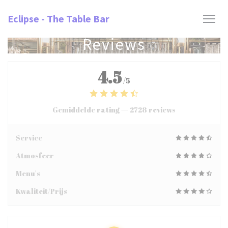
Cookies beheer paneel
Eclipse - The Table Bar
Reviews
4.5
/5
Gemiddelde rating —
2728 reviews
Service
Atmosfeer
Menu's
Kwaliteit/Prijs