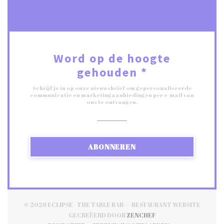
Word op de hoogte
gehouden
*
Schrijf je in op onze nieuwsbrief om gepersonaliseerde
communicatie en marketingaanbiedingen per e-mail van
ons te ontvangen.
ABONNEREN
© 2026 ECLIPSE - THE TABLE BAR — RESTAURANT WEBSITE
((OPENT IN EEN NIEUW
GECREËERD DOOR
ZENCHEF