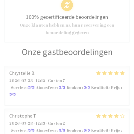
100% gecertificeerde beoordelingen
Onze klanten hebben na hun reservering een
beoordeling gegeven
Onze gastbeoordelingen
Chrystelle
B
2026-07-28
- 12:15 - Gasten 7
Service
:
5
/5
Atmosfeer
:
5
/5
Keuken
:
5
/5
Kwaliteit / Prijs
:
5
/5
Christophe
T
2026-07-28
- 12:15 - Gasten 2
Service
:
5
/5
Atmosfeer
:
5
/5
Keuken
:
5
/5
Kwaliteit / Prijs
: