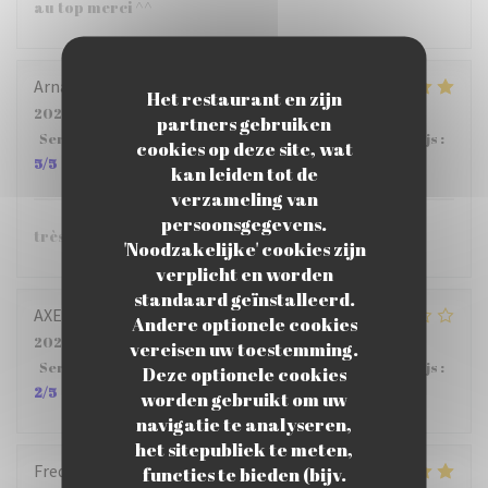
au top merci ^^
Arnaud
G
Het restaurant en zijn
2026-07-29
- 12:15 - Gasten 5
partners gebruiken
Service
:
5
/5
Atmosfeer
:
5
/5
Keuken
:
5
/5
Kwaliteit / Prijs
:
cookies op deze site, wat
5
/5
kan leiden tot de
verzameling van
persoonsgegevens.
très bien.
'Noodzakelijke' cookies zijn
verplicht en worden
standaard geïnstalleerd.
AXELLE
M
Andere optionele cookies
2026-07-22
- 12:15 - Gasten 4
vereisen uw toestemming.
Service
:
2
/5
Atmosfeer
:
3
/5
Keuken
:
4
/5
Kwaliteit / Prijs
:
Deze optionele cookies
2
/5
worden gebruikt om uw
navigatie te analyseren,
het sitepubliek te meten,
Frederic
B
functies te bieden (bijv.