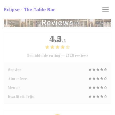
Cookies beheer paneel
Eclipse - The Table Bar
Reviews
4.5
/5
Gemiddelde rating —
2728 reviews
Service
Atmosfeer
Menu's
Kwaliteit/Prijs