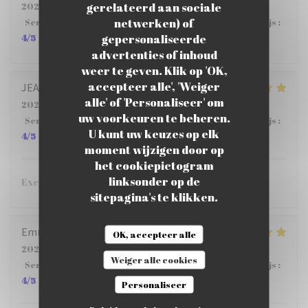
gerelateerd aan sociale
2026-07-23
- 12:00 - Gasten 5
netwerken) of
Service
:
5
/5
Atmosfeer
:
5
/5
Keuken
:
4
/5
Kwaliteit / Prijs
:
gepersonaliseerde
4
/5
advertenties of inhoud
weer te geven. Klik op 'OK,
accepteer alle', 'Weiger
JEAN PHILIPPE
S
alle' of 'Personaliseer' om
2026-07-23
- 12:15 - Gasten 6
uw voorkeuren te beheren.
Service
:
4
/5
Atmosfeer
:
5
/5
Keuken
:
5
/5
Kwaliteit / Prijs
:
U kunt uw keuzes op elk
4
/5
moment wijzigen door op
het cookiepictogram
linksonder op de
Excellent restaurant !!!
sitepagina's te klikken.
Emmanuel
D
OK, accepteer alle
2026-07-24
- 12:15 - Gasten 3
Weiger alle cookies
Service
:
5
/5
Atmosfeer
:
5
/5
Keuken
:
5
/5
Kwaliteit / Prijs
:
4
/5
Personaliseer