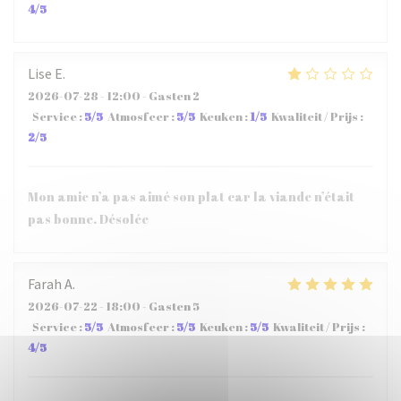
4
/5
Lise
E
2026-07-28
- 12:00 - Gasten 2
Service
:
5
/5
Atmosfeer
:
5
/5
Keuken
:
1
/5
Kwaliteit / Prijs
:
2
/5
Mon amie n’a pas aimé son plat car la viande n’était
pas bonne. Désolée
Farah
A
2026-07-22
- 18:00 - Gasten 5
Service
:
5
/5
Atmosfeer
:
5
/5
Keuken
:
5
/5
Kwaliteit / Prijs
:
4
/5