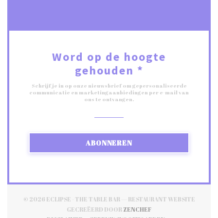
Word op de hoogte
gehouden
*
Schrijf je in op onze nieuwsbrief om gepersonaliseerde
communicatie en marketingaanbiedingen per e-mail van
ons te ontvangen.
ABONNEREN
© 2026 ECLIPSE - THE TABLE BAR — RESTAURANT WEBSITE
((OPENT IN EEN NIEUW
GECREËERD DOOR
ZENCHEF