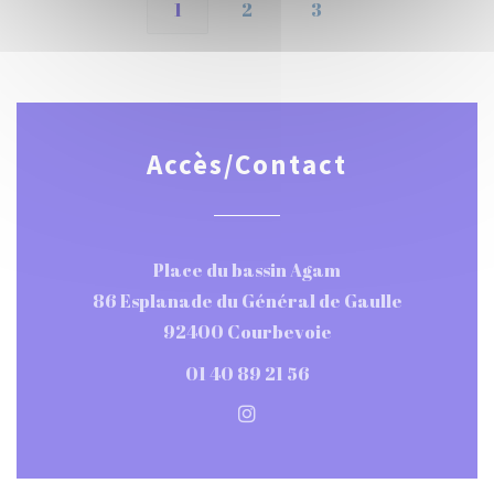
1
2
3
Accès/Contact
Place du bassin Agam
86 Esplanade du Général de Gaulle
((ouvre une nouvel
92400 Courbevoie
01 40 89 21 56
Instagram ((ouvre une nou