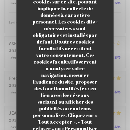
cookies sur ce site, pouvant
Service
:
5
/5
Ambiance
:
5
/5
Cuisine
:
5
/5
Qualité / Prix
:
5
/5
impliquer la collecte de
données à caractère
personnel. Les cookies dits «
très bien.
nécessaires » sont
obligatoires et installés par
défaut. D'autres cookies
AXELLE
M
facultatifs nécessitent
2026-07-22
- 12:15 - Couverts 4
votre consentement. Ces
Service
:
2
/5
Ambiance
:
3
/5
Cuisine
:
4
/5
Qualité / Prix
:
2
/5
cookies facultatifs servent
à analyser votre
navigation, mesurer
Frederic
B
l'audience du site, proposer
2026-07-23
- 12:00 - Couverts 5
des fonctionnalités (ex : en
Service
:
5
/5
Ambiance
:
5
/5
Cuisine
:
4
/5
Qualité / Prix
:
4
/5
lien avec les réseaux
sociaux) ou afficher des
publicités ou contenus
JEAN PHILIPPE
S
personnalisés. Cliquez sur «
2026-07-23
- 12:15 - Couverts 6
Tout accepter », « Tout
Service
:
4
/5
Ambiance
:
5
/5
Cuisine
:
5
/5
Qualité / Prix
:
4
/5
refuser » ou « Personnaliser