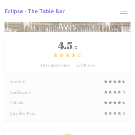
Personnalisation de vos choix en matière de cookies
Eclipse - The Table Bar
Avis
4.5
/5
Note moyenne —
2728 avis
Service
Ambiance
Cuisine
Qualité/Prix