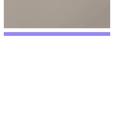
Eclipse - The Table Bar
Caros clientes,
Esperamos por si a partir das 12h para um
momento gourmet.
O Eclipse é acessível a pessoas com
mobilidade reduzida