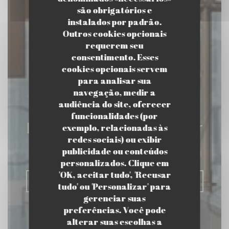
são obrigatórios e
instalados por padrão.
Outros cookies opcionais
requerem seu
consentimento. Esses
cookies opcionais servem
para analisar sua
navegação, medir a
audiência do site, oferecer
funcionalidades (por
Eclipse - The Table Bar
exemplo, relacionadas às
redes sociais) ou exibir
publicidade ou conteúdos
|
COURBEVOIE
personalizados. Clique em
'OK, aceitar tudo', 'Recusar
RESERVAR UMA MESA
tudo' ou 'Personalizar' para
gerenciar suas
preferências. Você pode
alterar suas escolhas a