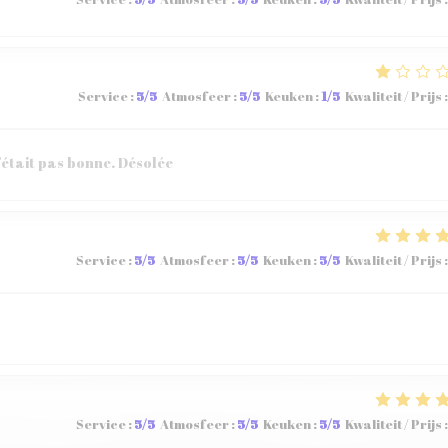
Service
:
5
/5
Atmosfeer
:
5
/5
Keuken
:
1
/5
Kwaliteit / Prijs
:
’était pas bonne. Désolée
Service
:
5
/5
Atmosfeer
:
5
/5
Keuken
:
5
/5
Kwaliteit / Prijs
:
Service
:
5
/5
Atmosfeer
:
5
/5
Keuken
:
5
/5
Kwaliteit / Prijs
: