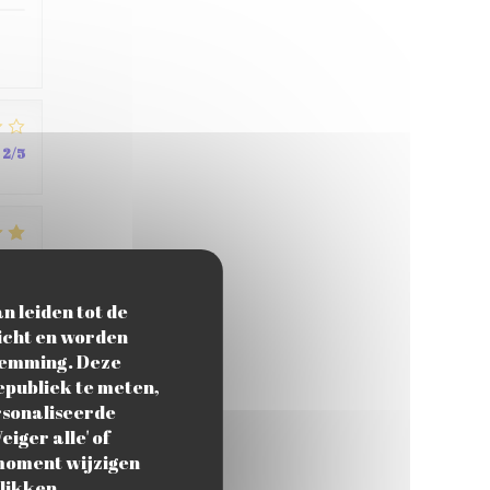
2
/5
4
/5
n leiden tot de
licht en worden
stemming. Deze
4
/5
epubliek te meten,
ersonaliseerde
eiger alle' of
 moment wijzigen
klikken.