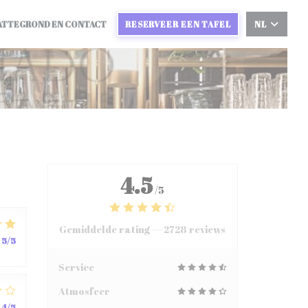
ATTEGROND EN CONTACT
RESERVEER EEN TAFEL
NL
4.5
/5
Gemiddelde rating —
2728 reviews
5
/5
Service
Atmosfeer
4
/5