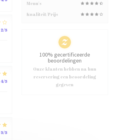
Menu's
Kwaliteit/Prijs
2
/5
100% gecertificeerde
beoordelingen
Onze klanten hebben na hun
reservering een beoordeling
4
/5
gegeven
5
/5