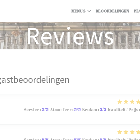
MENU'S
BEOORDELINGEN
PL
Reviews
gastbeoordelingen
Service
:
5
/5
Atmosfeer
:
5
/5
Keuken
:
5
/5
Kwaliteit / Prijs
:
Service
:
5
/5
Atmosfeer
:
5
/5
Keuken
:
5
/5
Kwaliteit / Prijs
: