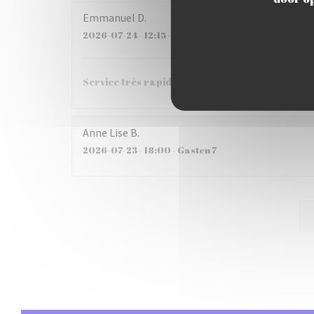
Emmanuel
D
2026-07-24
- 12:15 - Gasten 3
Service très rapide, plats excellents!
Anne Lise
B
2026-07-23
- 18:00 - Gasten 7