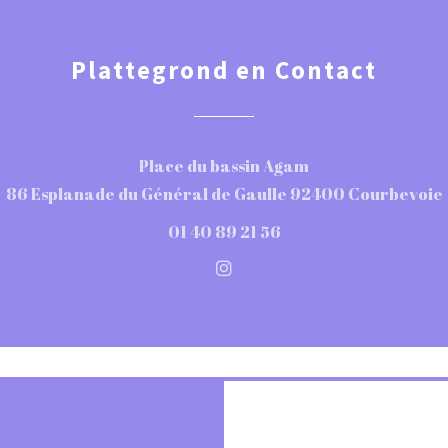
Plattegrond en Contact
Place du bassin Agam
86 Esplanade du Général de Gaulle 92400 Courbevoie
01 40 89 21 56
Instagram ((opent in een n