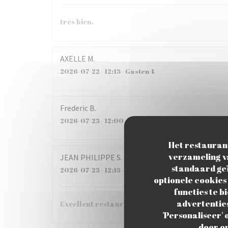
très bien.
AXELLE
M
2026-07-22
- 12:15 - Gasten 4
Frederic
B
2026-07-23
- 12:00 - Gasten 5
Het restaurant
verzameling va
JEAN PHILIPPE
S
standaard geï
2026-07-23
- 12:15 - Gasten 6
optionele cookies
functies te b
advertenties 
Excellent restaurant !!!
'Personaliseer'
door op