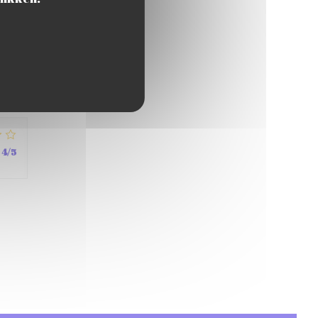
4
/5
4
/5