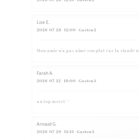
Lise
E
2026-07-28
- 12:00 - Gasten 2
Mon amie n’a pas aimé son plat car la viande n
Farah
A
2026-07-22
- 18:00 - Gasten 5
au top merci ^^
Arnaud
G
2026-07-29
- 12:15 - Gasten 5