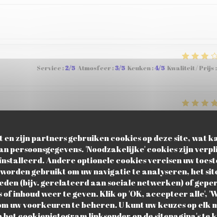
Service
:
2
/5
Atmosfeer
:
3
/5
Keuken
:
4
/5
Kwaliteit / Prijs
:
Service
:
5
/5
Atmosfeer
:
5
/5
Keuken
:
4
/5
Kwaliteit / Prijs
:
 en zijn partners gebruiken cookies op deze site, wat ka
n persoonsgegevens. 'Noodzakelijke' cookies zijn verp
nstalleerd. Andere optionele cookies vereisen uw toe
Service
:
4
/5
Atmosfeer
:
5
/5
Keuken
:
5
/5
Kwaliteit / Prijs
:
 worden gebruikt om uw navigatie te analyseren, het sit
ieden (bijv. gerelateerd aan sociale netwerken) of gep
of inhoud weer te geven. Klik op 'OK, accepteer alle', 'W
 om uw voorkeuren te beheren. U kunt uw keuzes op elk
 het cookiepictogram linksonder op de sitepagina's te 