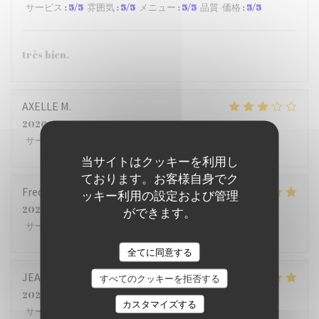
サービス
:
5
/5
雰囲気
:
5
/5
メニュー
:
5
/5
品質-価格
:
5
/5
très bien.
AXELLE
M
2026-07-22
- 12:15 - ゲスト 4
サービス
:
2
/5
雰囲気
:
3
/5
メニュー
:
4
/5
品質-価格
:
2
/5
当サイトはクッキーを利用し
ております。お客様自身でク
Frederic
B
ッキー利用の設定および管理
2026-07-23
- 12:00 - ゲスト 5
ができます。
サービス
:
5
/5
雰囲気
:
5
/5
メニュー
:
4
/5
品質-価格
:
4
/5
全てに同意する
JEAN PHILIPPE
S
すべてのクッキーを拒否する
2026-07-23
- 12:15 - ゲスト 6
カスタマイズする
サービス
:
4
/5
雰囲気
:
5
/5
メニュー
:
5
/5
品質-価格
:
4
/5