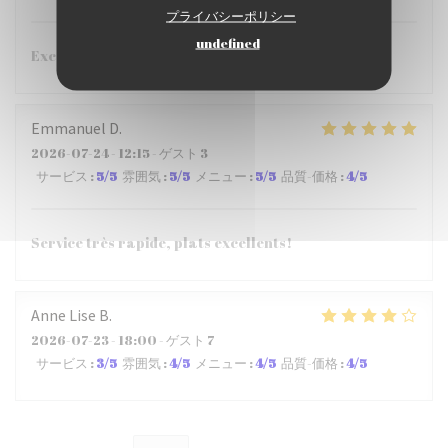
プライバシーポリシー
undefined
Excellent restaurant !!!
Emmanuel
D
2026-07-24
- 12:15 - ゲスト 3
サービス
:
5
/5
雰囲気
:
5
/5
メニュー
:
5
/5
品質-価格
:
4
/5
Service très rapide, plats excellents!
Anne Lise
B
2026-07-23
- 18:00 - ゲスト 7
サービス
:
3
/5
雰囲気
:
4
/5
メニュー
:
4
/5
品質-価格
:
4
/5