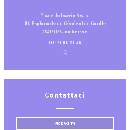
Place du bassin Agam
86 Esplanade du Général de Gaulle
((apre una nuova f
92400 Courbevoie
01 40 89 21 56
Instagram ((apre una nuov
Contattaci
PRENOTA