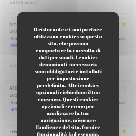
au top merci ^^
Arnaud
G
Il ristorante e i suoi partner
2026-07-29
- 12:15 - Ospiti 5
utilizzano cookies su questo
Servizio
:
5
/5
Atmosfera
:
5
/5
Cucina
:
5
/5
Qualità / Prezzo
sito, che possono
:
5
/5
comportare la raccolta di
dati personali. I cookies
denominati «necessari»
très bien.
sono obbligatori e installati
per impostazione
predefinita. Altri cookies
AXELLE
M
opzionali richiedono il tuo
2026-07-22
- 12:15 - Ospiti 4
consenso. Questi cookies
Servizio
:
2
/5
Atmosfera
:
3
/5
Cucina
:
4
/5
Qualità / Prezzo
opzionali servono per
:
2
/5
analizzare la tua
navigazione, misurare
l'audience del sito, fornire
Frederic
B
funzionalità (ad esempio,