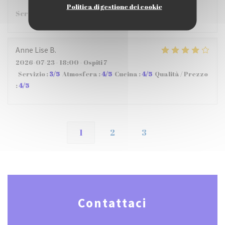
Politica di gestione dei cookie
Service très rapide, plats excellents!
Anne Lise
B
2026-07-23
- 18:00 - Ospiti 7
Servizio
:
3
/5
Atmosfera
:
4
/5
Cucina
:
4
/5
Qualità / Prezzo
:
4
/5
1
2
3
Contattaci