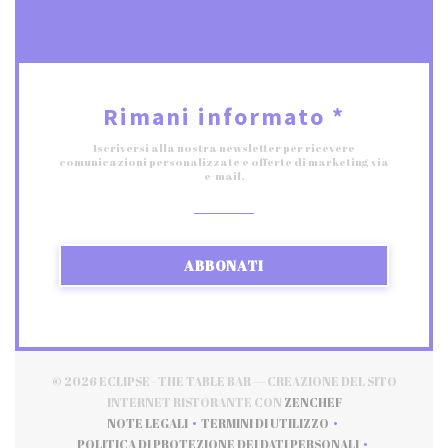
Rimani informato
*
Iscriversi alla nostra newsletter per ricevere
comunicazioni personalizzate e offerte di marketing via
e-mail.
ABBONATI
© 2026 ECLIPSE - THE TABLE BAR — CREAZIONE DEL SITO
((APRE UNA NUOV
INTERNET RISTORANTE CON
ZENCHEF
NOTE LEGALI
TERMINI DI UTILIZZO
((APRE UNA NUOVA FINESTRA))
((APRE UNA NUOVA FINESTRA)
POLITICA DI PROTEZIONE DEI DATI PERSONALI