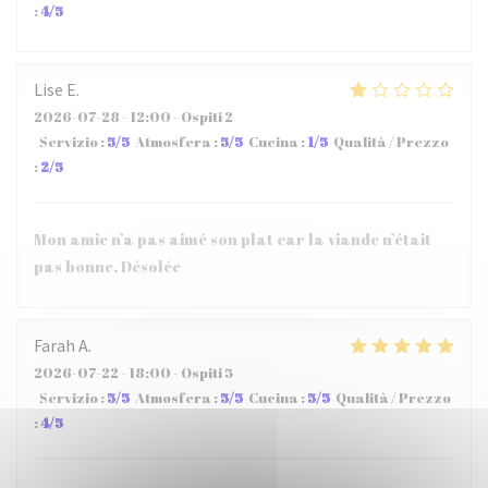
:
4
/5
Lise
E
2026-07-28
- 12:00 - Ospiti 2
Servizio
:
5
/5
Atmosfera
:
5
/5
Cucina
:
1
/5
Qualità / Prezzo
:
2
/5
Mon amie n’a pas aimé son plat car la viande n’était
pas bonne. Désolée
Farah
A
2026-07-22
- 18:00 - Ospiti 5
Servizio
:
5
/5
Atmosfera
:
5
/5
Cucina
:
5
/5
Qualità / Prezzo
:
4
/5