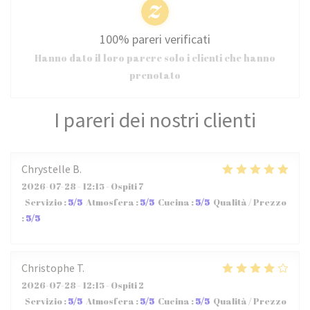
100% pareri verificati
Hanno dato il loro parere solo i clienti che hanno
prenotato
I pareri dei nostri clienti
Chrystelle
B
2026-07-28
- 12:15 - Ospiti 7
Servizio
:
5
/5
Atmosfera
:
5
/5
Cucina
:
5
/5
Qualità / Prezzo
:
5
/5
Christophe
T
2026-07-28
- 12:15 - Ospiti 2
Servizio
:
5
/5
Atmosfera
:
5
/5
Cucina
:
5
/5
Qualità / Prezzo