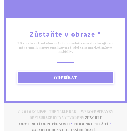
Zůstaňte v obraze
*
Přihlaste se k odběru našeho newsletteru a dostávejte od
nás e-mailem personalizovaná sdělení a marketingové
nabídky.
ODEBÍRAT
© 2026 ECLIPSE - THE TABLE BAR — WEBOVÉ STRÁNKY
((OTEVŘE SE V 
RESTAURACE BYLY VYTVOŘENY
ZENCHEF
ODMÍTNUTÍ ODPOVĚDNOSTI
PODMÍNKY POUŽITÍ
((OTEVŘE SE V NOVÉM OKNĚ))
((OTEVŘE SE V NOVÉM
ZÁSADY OCHRANY OSOBNÍCH ÚDAJŮ