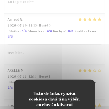
au top merci ^^
Arnaud
G
2026-07-29
- 12:15 - Hosté 5
Služba
:
5
/5
Atmosféra
:
5
/5
Kuchyně
:
5
/5
Kvalita / Cena
:
5
/5
très bien.
AXELLE
M
2026-07-22
- 12:15 - Hosté 4
Služba
:
2
/5
Atmosféra
:
3
/5
Kuchyně
:
4
/5
Kvalita / Cena
:
2
/5
Tato stránka využívá
cookies a dává ti na výběr,
co chceš aktivovat
Frederic
B