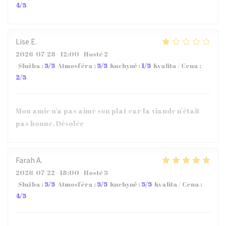
4
/5
Lise
E
2026-07-28
- 12:00 - Hosté 2
Služba
:
5
/5
Atmosféra
:
5
/5
Kuchyně
:
1
/5
Kvalita / Cena
:
2
/5
Mon amie n’a pas aimé son plat car la viande n’était
pas bonne. Désolée
Farah
A
2026-07-22
- 18:00 - Hosté 5
Služba
:
5
/5
Atmosféra
:
5
/5
Kuchyně
:
5
/5
Kvalita / Cena
:
4
/5