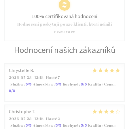
100% certifikovaná hodnocení
Hodnocení poskytují pouze klienti, kteří učinili
rezervace
Hodnocení našich zákazníků
Chrystelle
B
2026-07-28
- 12:15 - Hosté 7
Služba
:
5
/5
Atmosféra
:
5
/5
Kuchyně
:
5
/5
Kvalita / Cena
:
5
/5
Christophe
T
2026-07-28
- 12:15 - Hosté 2
Služba
:
5
/5
Atmosféra
:
5
/5
Kuchyně
:
5
/5
Kvalita / Cena
: