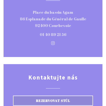
Place du bassin Agam
86 Esplanade du Général de Gaulle
((otevře se v nové
92400 Courbevoie
01 40 89 21 56
Instagram ((otevře se v n
Kontaktujte nás
REZERVOVAT STŮL