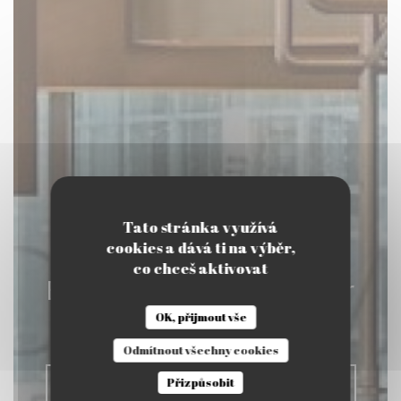
Tato stránka využívá
cookies a dává ti na výběr,
co chceš aktivovat
Eclipse - The Table Bar
OK, přijmout vše
|
COURBEVOIE
Odmítnout všechny cookies
Přizpůsobit
REZERVOVAT STŮL