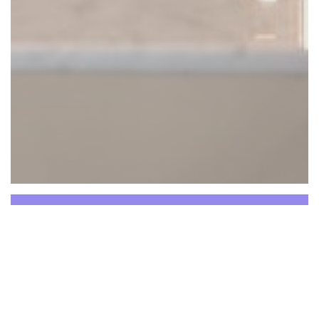
Eclipse - The Table Bar
Po uzavření vládních opatření jsme
uzavřeni.