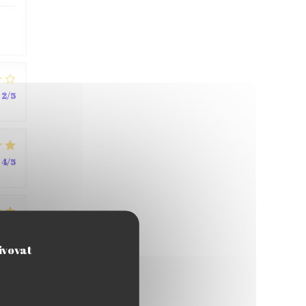
2
/5
4
/5
4
/5
ivovat