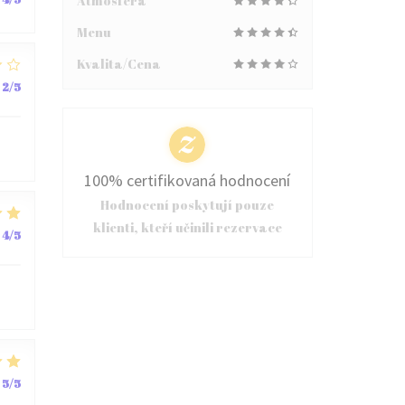
Atmosféra
Menu
Kvalita/Cena
2
/5
100% certifikovaná hodnocení
Hodnocení poskytují pouze
klienti, kteří učinili rezervace
4
/5
5
/5