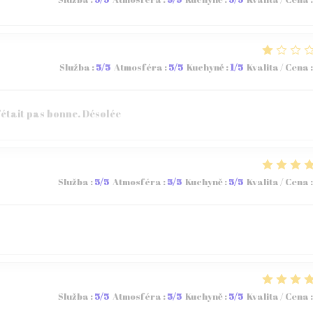
Služba
:
5
/5
Atmosféra
:
5
/5
Kuchyně
:
1
/5
Kvalita / Cena
:
’était pas bonne. Désolée
Služba
:
5
/5
Atmosféra
:
5
/5
Kuchyně
:
5
/5
Kvalita / Cena
:
Služba
:
5
/5
Atmosféra
:
5
/5
Kuchyně
:
5
/5
Kvalita / Cena
: