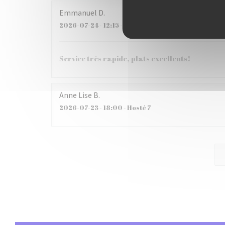
Emmanuel
D
2026-07-24
- 12:15 - Hosté 3
Service très rapide, plats excellents!
Anne Lise
B
2026-07-23
- 18:00 - Hosté 7