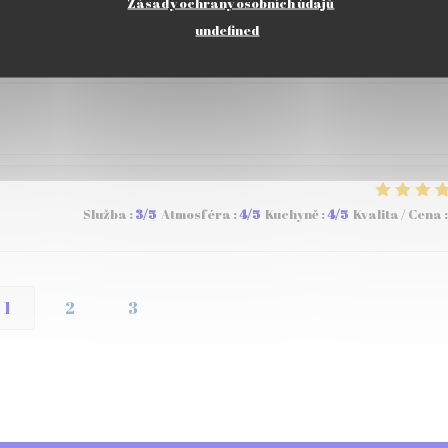
Zásady ochrany osobních údajů
undefined
Služba
:
5
/5
Atmosféra
:
5
/5
Kuchyně
:
5
/5
Kvalita / Cena
:
Služba
:
3
/5
Atmosféra
:
4
/5
Kuchyně
:
4
/5
Kvalita / Cena
:
1
2
3