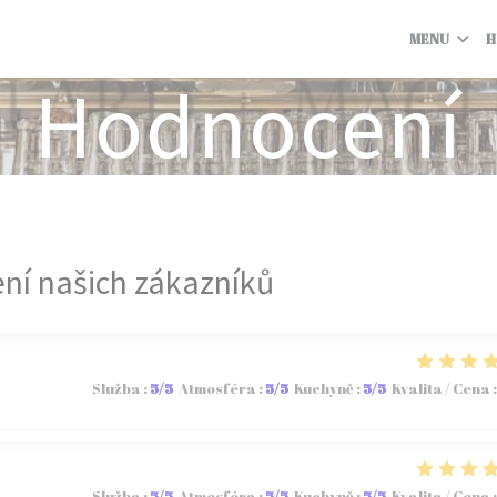
MENU
H
Hodnocení
ní našich zákazníků
Služba
:
5
/5
Atmosféra
:
5
/5
Kuchyně
:
5
/5
Kvalita / Cena
:
Služba
:
5
/5
Atmosféra
:
5
/5
Kuchyně
:
5
/5
Kvalita / Cena
: