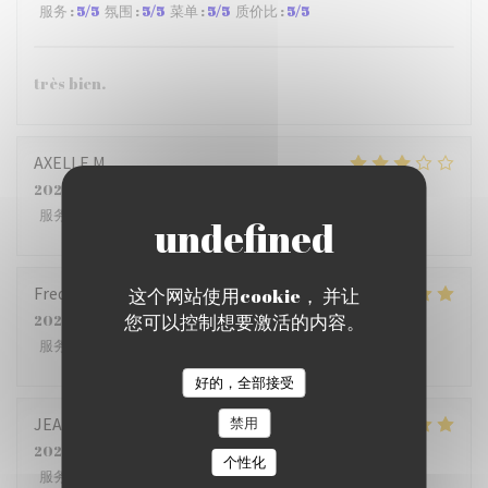
服务
:
5
/5
氛围
:
5
/5
菜单
:
5
/5
质价比
:
5
/5
très bien.
AXELLE
M
2026-07-22
- 12:15 - 来宾 4
服务
:
2
/5
氛围
:
3
/5
菜单
:
4
/5
质价比
:
2
/5
Frederic
B
这个网站使用cookie， 并让
您可以控制想要激活的内容。
2026-07-23
- 12:00 - 来宾 5
服务
:
5
/5
氛围
:
5
/5
菜单
:
4
/5
质价比
:
4
/5
好的，全部接受
禁用
JEAN PHILIPPE
S
2026-07-23
- 12:15 - 来宾 6
个性化
服务
:
4
/5
氛围
:
5
/5
菜单
:
5
/5
质价比
:
4
/5