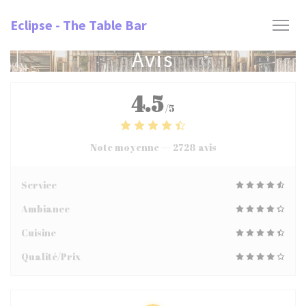
Personnalisation de vos choix en matière de cookies
Eclipse - The Table Bar
Avis
4.5
/5
Note moyenne —
2728 avis
Service
Ambiance
Cuisine
Qualité/Prix