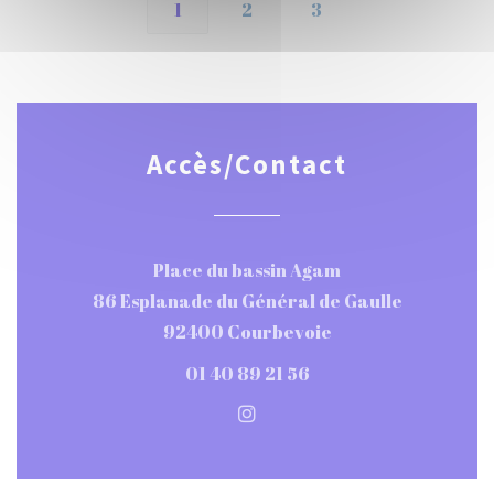
1
2
3
Accès/Contact
Place du bassin Agam
86 Esplanade du Général de Gaulle
((ouvre une nouvel
92400 Courbevoie
01 40 89 21 56
Instagram ((ouvre une nou