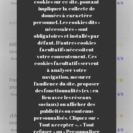
cookies sur ce site, pouvant
Service
:
5
/5
Ambiance
:
5
/5
Cuisine
:
5
/5
Qualité / Prix
:
5
/5
impliquer la collecte de
données à caractère
personnel. Les cookies dits «
très bien.
nécessaires » sont
obligatoires et installés par
défaut. D'autres cookies
AXELLE
M
facultatifs nécessitent
2026-07-22
- 12:15 - Couverts 4
votre consentement. Ces
Service
:
2
/5
Ambiance
:
3
/5
Cuisine
:
4
/5
Qualité / Prix
:
2
/5
cookies facultatifs servent
à analyser votre
navigation, mesurer
Frederic
B
l'audience du site, proposer
2026-07-23
- 12:00 - Couverts 5
des fonctionnalités (ex : en
Service
:
5
/5
Ambiance
:
5
/5
Cuisine
:
4
/5
Qualité / Prix
:
4
/5
lien avec les réseaux
sociaux) ou afficher des
publicités ou contenus
JEAN PHILIPPE
S
personnalisés. Cliquez sur «
2026-07-23
- 12:15 - Couverts 6
Tout accepter », « Tout
Service
:
4
/5
Ambiance
:
5
/5
Cuisine
:
5
/5
Qualité / Prix
:
4
/5
refuser » ou « Personnaliser