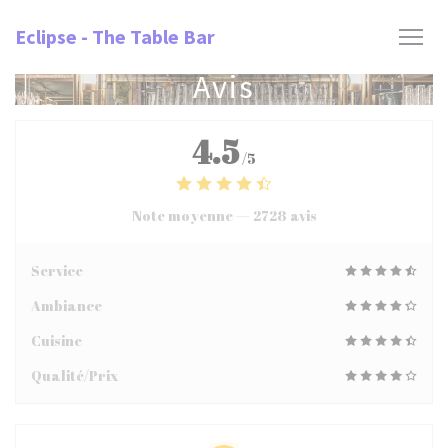
Personnalisation de vos choix en matière de cookies
Eclipse - The Table Bar
Avis
4.5
/5
Note moyenne —
2728 avis
Service
Ambiance
Cuisine
Qualité/Prix