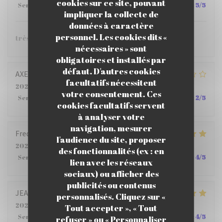
cookies sur ce site, pouvant
Service
:
5
/5
Ambiance
:
5
/5
Cuisine
:
5
/5
Qualité / Prix
:
5
/5
impliquer la collecte de
données à caractère
personnel. Les cookies dits «
très bien.
nécessaires » sont
obligatoires et installés par
défaut. D'autres cookies
AXELLE
M
facultatifs nécessitent
2026-07-22
- 12:15 - Couverts 4
votre consentement. Ces
Service
:
2
/5
Ambiance
:
3
/5
Cuisine
:
4
/5
Qualité / Prix
:
2
/5
cookies facultatifs servent
à analyser votre
navigation, mesurer
Frederic
B
l'audience du site, proposer
2026-07-23
- 12:00 - Couverts 5
des fonctionnalités (ex : en
Service
:
5
/5
Ambiance
:
5
/5
Cuisine
:
4
/5
Qualité / Prix
:
4
/5
lien avec les réseaux
sociaux) ou afficher des
publicités ou contenus
JEAN PHILIPPE
S
personnalisés. Cliquez sur «
2026-07-23
- 12:15 - Couverts 6
Tout accepter », « Tout
Service
:
4
/5
Ambiance
:
5
/5
Cuisine
:
5
/5
Qualité / Prix
:
4
/5
refuser » ou « Personnaliser