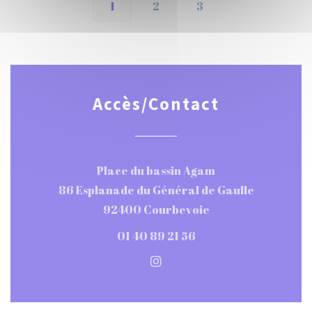
1
2
3
Accès/Contact
Place du bassin Agam
86 Esplanade du Général de Gaulle
((ouvre une nouvel
92400 Courbevoie
01 40 89 21 56
Instagram ((ouvre une nou