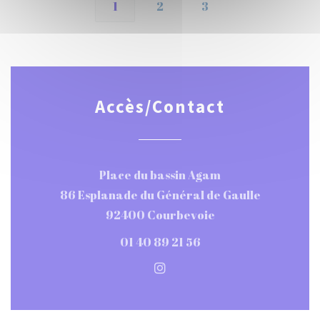
1
2
3
Accès/Contact
Place du bassin Agam
86 Esplanade du Général de Gaulle
((ouvre une nouvel
92400 Courbevoie
01 40 89 21 56
Instagram ((ouvre une nou