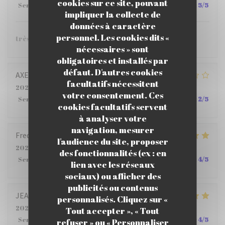
cookies sur ce site, pouvant
Service
:
5
/5
Ambiance
:
5
/5
Cuisine
:
5
/5
Qualité / Prix
:
5
/5
impliquer la collecte de
données à caractère
personnel. Les cookies dits «
très bien.
nécessaires » sont
obligatoires et installés par
défaut. D'autres cookies
AXELLE
M
facultatifs nécessitent
2026-07-22
- 12:15 - Couverts 4
votre consentement. Ces
Service
:
2
/5
Ambiance
:
3
/5
Cuisine
:
4
/5
Qualité / Prix
:
2
/5
cookies facultatifs servent
à analyser votre
navigation, mesurer
Frederic
B
l'audience du site, proposer
2026-07-23
- 12:00 - Couverts 5
des fonctionnalités (ex : en
Service
:
5
/5
Ambiance
:
5
/5
Cuisine
:
4
/5
Qualité / Prix
:
4
/5
lien avec les réseaux
sociaux) ou afficher des
publicités ou contenus
JEAN PHILIPPE
S
personnalisés. Cliquez sur «
2026-07-23
- 12:15 - Couverts 6
Tout accepter », « Tout
Service
:
4
/5
Ambiance
:
5
/5
Cuisine
:
5
/5
Qualité / Prix
:
4
/5
refuser » ou « Personnaliser