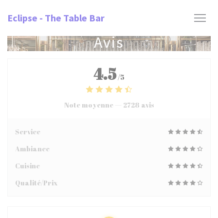
Personnalisation de vos choix en matière de cookies
Eclipse - The Table Bar
Avis
4.5
/5
Note moyenne —
2728 avis
Service
Ambiance
Cuisine
Qualité/Prix