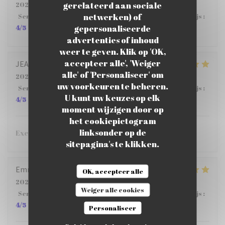
gerelateerd aan sociale
2026-07-23
- 12:00 - Gasten 5
netwerken) of
Service
:
5
/5
Atmosfeer
:
5
/5
Keuken
:
4
/5
Kwaliteit / Prijs
:
gepersonaliseerde
4
/5
advertenties of inhoud
weer te geven. Klik op 'OK,
accepteer alle', 'Weiger
JEAN PHILIPPE
S
alle' of 'Personaliseer' om
2026-07-23
- 12:15 - Gasten 6
uw voorkeuren te beheren.
Service
:
4
/5
Atmosfeer
:
5
/5
Keuken
:
5
/5
Kwaliteit / Prijs
:
U kunt uw keuzes op elk
4
/5
moment wijzigen door op
het cookiepictogram
linksonder op de
Excellent restaurant !!!
sitepagina's te klikken.
Emmanuel
D
OK, accepteer alle
2026-07-24
- 12:15 - Gasten 3
Weiger alle cookies
Service
:
5
/5
Atmosfeer
:
5
/5
Keuken
:
5
/5
Kwaliteit / Prijs
:
4
/5
Personaliseer