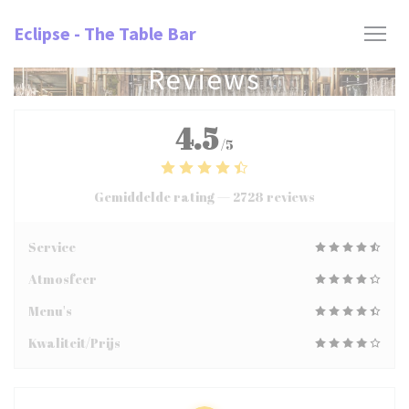
Cookies beheer paneel
Eclipse - The Table Bar
Reviews
4.5
/5
Gemiddelde rating —
2728 reviews
Service
Atmosfeer
Menu's
Kwaliteit/Prijs