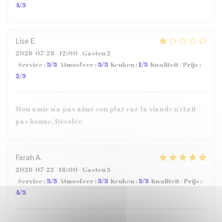
4
/5
Lise
E
2026-07-28
- 12:00 - Gasten 2
Service
:
5
/5
Atmosfeer
:
5
/5
Keuken
:
1
/5
Kwaliteit / Prijs
:
2
/5
Mon amie n’a pas aimé son plat car la viande n’était
pas bonne. Désolée
Farah
A
2026-07-22
- 18:00 - Gasten 5
Service
:
5
/5
Atmosfeer
:
5
/5
Keuken
:
5
/5
Kwaliteit / Prijs
:
4
/5