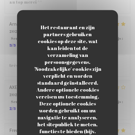
au top merci ^^
Arnaud
G
Het restaurant en zijn
2026-07-29
- 12:15 - Gasten 5
partners gebruiken
Service
:
5
/5
Atmosfeer
:
5
/5
Keuken
:
5
/5
Kwaliteit / Prijs
:
cookies op deze site, wat
5
/5
kan leiden tot de
verzameling van
persoonsgegevens.
très bien.
'Noodzakelijke' cookies zijn
verplicht en worden
standaard geïnstalleerd.
AXELLE
M
Andere optionele cookies
2026-07-22
- 12:15 - Gasten 4
vereisen uw toestemming.
Service
:
2
/5
Atmosfeer
:
3
/5
Keuken
:
4
/5
Kwaliteit / Prijs
:
Deze optionele cookies
2
/5
worden gebruikt om uw
navigatie te analyseren,
het sitepubliek te meten,
Frederic
B
functies te bieden (bijv.