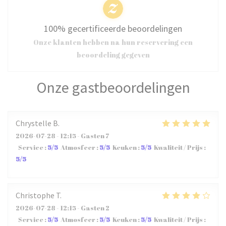
100% gecertificeerde beoordelingen
Onze klanten hebben na hun reservering een
beoordeling gegeven
Onze gastbeoordelingen
Chrystelle
B
2026-07-28
- 12:15 - Gasten 7
Service
:
5
/5
Atmosfeer
:
5
/5
Keuken
:
5
/5
Kwaliteit / Prijs
:
5
/5
Christophe
T
2026-07-28
- 12:15 - Gasten 2
Service
:
5
/5
Atmosfeer
:
5
/5
Keuken
:
5
/5
Kwaliteit / Prijs
: