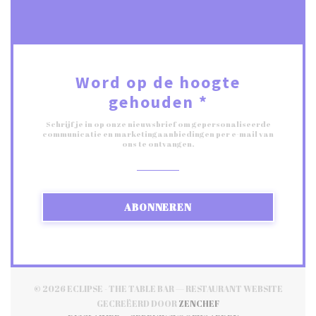
Word op de hoogte
gehouden
*
Schrijf je in op onze nieuwsbrief om gepersonaliseerde
communicatie en marketingaanbiedingen per e-mail van
ons te ontvangen.
ABONNEREN
© 2026 ECLIPSE - THE TABLE BAR — RESTAURANT WEBSITE
((OPENT IN EEN NIEUW
GECREËERD DOOR
ZENCHEF