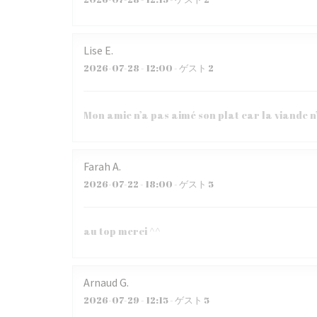
Lise
E
2026-07-28
- 12:00 - ゲスト 2
Mon amie n’a pas aimé son plat car la viande n
Farah
A
2026-07-22
- 18:00 - ゲスト 5
au top merci ^^
Arnaud
G
2026-07-29
- 12:15 - ゲスト 5