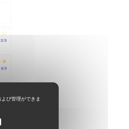
2
/5
4
/5
4
/5
および管理ができま