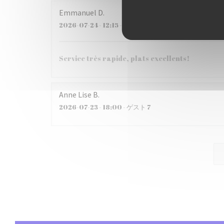
Emmanuel
D
2026-07-24
- 12:15 - ゲスト 3
Service très rapide, plats excellents!
Anne Lise
B
2026-07-23
- 18:00 - ゲスト 7