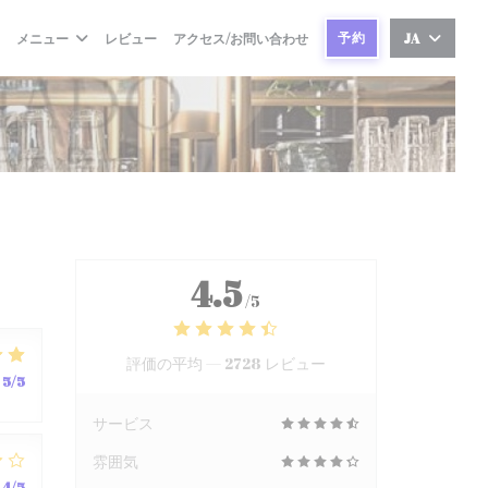
予約
メニュー
レビュー
アクセス/お問い合わせ
JA
4.5
/5
評価の平均 —
2728 レビュー
5
/5
サービス
雰囲気
4
/5