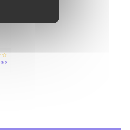
4
/5
4
/5