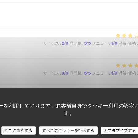
サービス
:
2
/5
雰囲気
:
3
/5
メニュー
:
4
/5
品質-価格
:
サービス
:
5
/5
雰囲気
:
5
/5
メニュー
:
4
/5
品質-価格
:
サービス
:
4
/5
雰囲気
:
5
/5
メニュー
:
5
/5
品質-価格
:
ーを利用しております。お客様自身でクッキー利用の設定
す。
全てに同意する
すべてのクッキーを拒否する
カスタマイズする