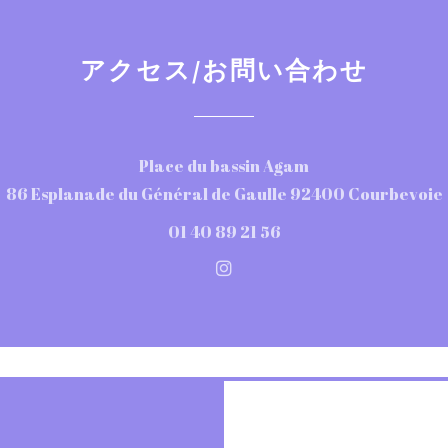
アクセス/お問い合わせ
Place du bassin Agam
86 Esplanade du Général de Gaulle 92400 Courbevoie
01 40 89 21 56
Instagram ((新しいウィ