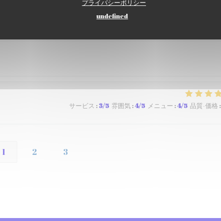
プライバシーポリシー
undefined
サービス
:
5
/5
雰囲気
:
5
/5
メニュー
:
5
/5
品質-価格
:
サービス
:
3
/5
雰囲気
:
4
/5
メニュー
:
4
/5
品質-価格
:
1
2
3