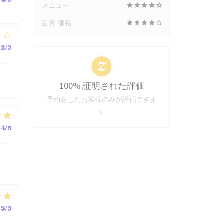
メニュー
品質-価格
2
/5
100% 証明された評価
予約をしたお客様のみが評価できま
す
4
/5
5
/5