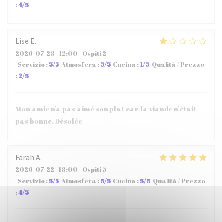
:
4
/5
Lise
E
2026-07-28
- 12:00 - Ospiti 2
Servizio
:
5
/5
Atmosfera
:
5
/5
Cucina
:
1
/5
Qualità / Prezzo
:
2
/5
Mon amie n’a pas aimé son plat car la viande n’était
pas bonne. Désolée
Farah
A
2026-07-22
- 18:00 - Ospiti 5
Servizio
:
5
/5
Atmosfera
:
5
/5
Cucina
:
5
/5
Qualità / Prezzo
:
4
/5