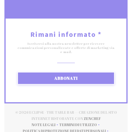
Rimani informato
*
Iscriversi alla nostra newsletter per ricevere
comunicazioni personalizzate e offerte di marketing via
e-mail.
ABBONATI
© 2026 ECLIPSE - THE TABLE BAR — CREAZIONE DEL SITO
((APRE UNA NUOV
INTERNET RISTORANTE CON
ZENCHEF
NOTE LEGALI
TERMINI DI UTILIZZO
((APRE UNA NUOVA FINESTRA))
((APRE UNA NUOVA FINESTRA)
POLITICA DI PROTEZIONE DEI DATI PERSONALI