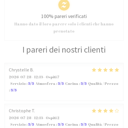
100% pareri verificati
Hanno dato il loro parere solo i clienti che hanno
prenotato
I pareri dei nostri clienti
Chrystelle
B
2026-07-28
- 12:15 - Ospiti 7
Servizio
:
5
/5
Atmosfera
:
5
/5
Cucina
:
5
/5
Qualità / Prezzo
:
5
/5
Christophe
T
2026-07-28
- 12:15 - Ospiti 2
Servizio
:
5
/5
Atmosfera
:
5
/5
Cucina
:
5
/5
Qualità / Prezzo