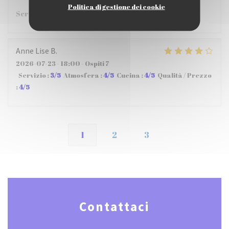
Politica di gestione dei cookie
Service très rapide, plats excellents!
Anne Lise
B
2026-07-23
- 18:00 - Ospiti 7
Servizio
:
3
/5
Atmosfera
:
4
/5
Cucina
:
4
/5
Qualità / Prezzo
:
4
/5
1
2
3
Contattaci