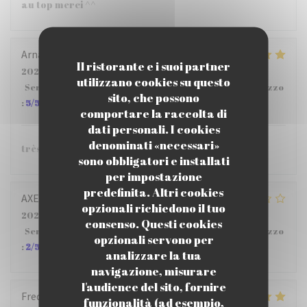
au top merci ^^
Arnaud
G
Il ristorante e i suoi partner
2026-07-29
- 12:15 - Ospiti 5
utilizzano cookies su questo
Servizio
:
5
/5
Atmosfera
:
5
/5
Cucina
:
5
/5
Qualità / Prezzo
sito, che possono
:
5
/5
comportare la raccolta di
dati personali. I cookies
denominati «necessari»
très bien.
sono obbligatori e installati
per impostazione
predefinita. Altri cookies
AXELLE
M
opzionali richiedono il tuo
2026-07-22
- 12:15 - Ospiti 4
consenso. Questi cookies
Servizio
:
2
/5
Atmosfera
:
3
/5
Cucina
:
4
/5
Qualità / Prezzo
opzionali servono per
:
2
/5
analizzare la tua
navigazione, misurare
l'audience del sito, fornire
Frederic
B
funzionalità (ad esempio,