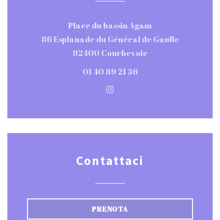
Place du bassin Agam
86 Esplanade du Général de Gaulle
((apre una nuova f
92400 Courbevoie
01 40 89 21 56
Instagram ((apre una nuov
Contattaci
PRENOTA