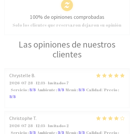
100% de opiniones comprobadas
Solo los clientes que reservaron dejaron su opinión
Las opiniones de nuestros
clientes
Chrystelle
B
2026-07-28
- 12:15 - Invitados 7
Servicio
:
5
/5
Ambiente
:
5
/5
Menú
:
5
/5
Calidad / Precio
:
5
/5
Christophe
T
2026-07-28
- 12:15 - Invitados 2
Servicio
:
5
/5
Ambiente
:
5
/5
Menú
:
5
/5
Calidad / Precio
: