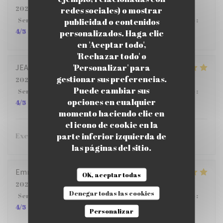
2026-07-23
- 12:00 - Invitados 5
redes sociales) o mostrar
Servicio
:
5
/5
Ambiente
:
5
/5
Menú
:
4
/5
Calidad / Precio
:
publicidad o contenidos
4
/5
personalizados. Haga clic
en 'Aceptar todo',
'Rechazar todo' o
'Personalizar' para
JEAN PHILIPPE
S
gestionar sus preferencias.
2026-07-23
- 12:15 - Invitados 6
Puede cambiar sus
Servicio
:
4
/5
Ambiente
:
5
/5
Menú
:
5
/5
Calidad / Precio
:
opciones en cualquier
4
/5
momento haciendo clic en
el icono de cookie en la
parte inferior izquierda de
Excellent restaurant !!!
las páginas del sitio.
Emmanuel
D
OK, aceptar todas
2026-07-24
- 12:15 - Invitados 3
Denegar todas las cookies
Servicio
:
5
/5
Ambiente
:
5
/5
Menú
:
5
/5
Calidad / Precio
:
4
/5
Personalizar