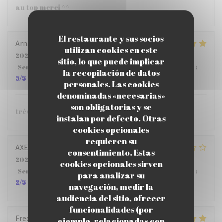
au top merci ^^
El restaurante y sus socios
Arnaud
G
utilizan cookies en este
2026-07-29
- 12:15 - Invitados 5
sitio, lo que puede implicar
Servicio
:
5
/5
Ambiente
:
5
/5
Menú
:
5
/5
Calidad / Precio
:
la recopilación de datos
5
/5
personales. Las cookies
denominadas «necesarias»
son obligatorias y se
très bien.
instalan por defecto. Otras
cookies opcionales
requieren su
AXELLE
M
consentimiento. Estas
2026-07-22
- 12:15 - Invitados 4
cookies opcionales sirven
Servicio
:
2
/5
Ambiente
:
3
/5
Menú
:
4
/5
Calidad / Precio
:
para analizar su
2
/5
navegación, medir la
audiencia del sitio, ofrecer
funcionalidades (por
Frederic
B
ejemplo, relacionadas con