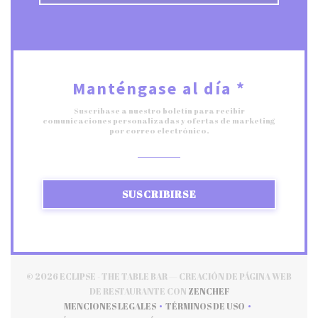
Manténgase al día
*
Suscríbase a nuestro boletín para recibir
comunicaciones personalizadas y ofertas de marketing
por correo electrónico.
SUSCRIBIRSE
© 2026 ECLIPSE - THE TABLE BAR — CREACIÓN DE PÁGINA WEB
((ABRE EN UNA NUEV
DE RESTAURANTE CON
ZENCHEF
MENCIONES LEGALES
TÉRMINOS DE USO
((ABRE EN UNA NUEVA VENTANA))
((ABRE EN UNA NUEVA VE