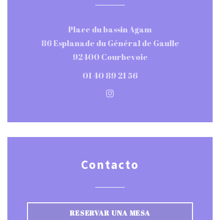
Place du bassin Agam
86 Esplanade du Général de Gaulle
((abre en una nue
92400 Courbevoie
01 40 89 21 56
Instagram ((abre en una 
Contacto
RESERVAR UNA MESA