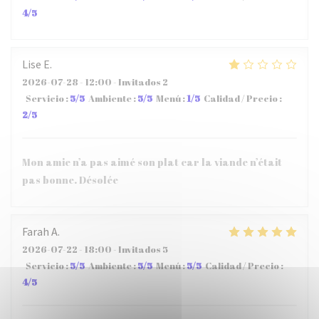
4
/5
Lise
E
2026-07-28
- 12:00 - Invitados 2
Servicio
:
5
/5
Ambiente
:
5
/5
Menú
:
1
/5
Calidad / Precio
:
2
/5
Mon amie n’a pas aimé son plat car la viande n’était
pas bonne. Désolée
Farah
A
2026-07-22
- 18:00 - Invitados 5
Servicio
:
5
/5
Ambiente
:
5
/5
Menú
:
5
/5
Calidad / Precio
:
4
/5