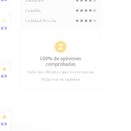
Ambiente
Comida
Calidad/Precio
2
/5
100% de opiniones
comprobadas
Solo los clientes que reservaron
4
/5
dejaron su opinión
5
/5