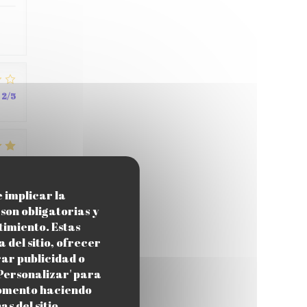
2
/5
4
/5
e implicar la
son obligatorias y
timiento. Estas
4
/5
 del sitio, ofrecer
rar publicidad o
'Personalizar' para
momento haciendo
s del sitio.