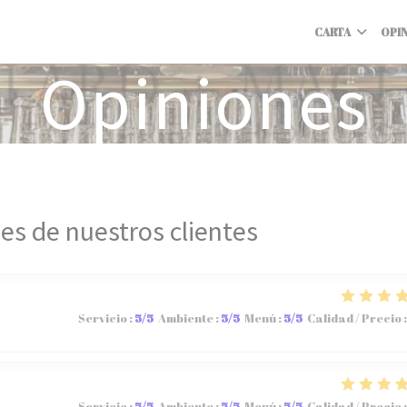
CARTA
OPI
Opiniones
es de nuestros clientes
Servicio
:
5
/5
Ambiente
:
5
/5
Menú
:
5
/5
Calidad / Precio
:
Servicio
:
5
/5
Ambiente
:
5
/5
Menú
:
5
/5
Calidad / Precio
: