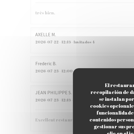
très bien.
AXELLE
M
2026-07-22
- 12:15 - Invitados 4
Frederic
B
2026-07-23
- 12:00 - Invitados 5
El restauran
recopilación de d
JEAN PHILIPPE
S
se instalan po
2026-07-23
- 12:15 - Invitados 6
cookies opcionales
funcionalidades
contenidos persona
Excellent restaurant !!!
gestionar sus p
clic en el 