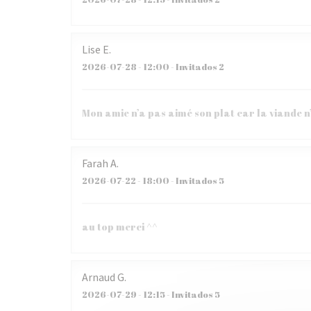
Lise
E
2026-07-28
- 12:00 - Invitados 2
Mon amie n’a pas aimé son plat car la viande n
Farah
A
2026-07-22
- 18:00 - Invitados 5
au top merci ^^
Arnaud
G
2026-07-29
- 12:15 - Invitados 5