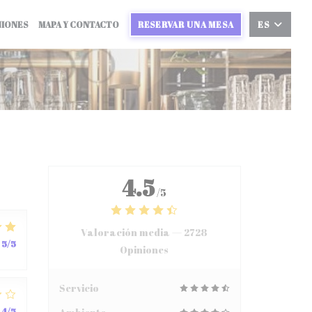
NIONES
MAPA Y CONTACTO
RESERVAR UNA MESA
ES
4.5
/5
Valoración media —
2728
5
/5
Opiniones
Servicio
4
/5