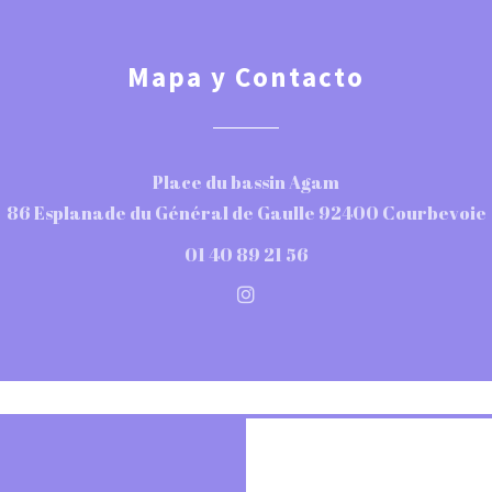
Mapa y Contacto
Place du bassin Agam
86 Esplanade du Général de Gaulle 92400 Courbevoie
01 40 89 21 56
Instagram ((abre en una 