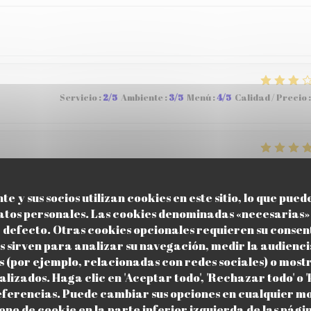
Servicio
:
2
/5
Ambiente
:
3
/5
Menú
:
4
/5
Calidad / Precio
:
Servicio
:
5
/5
Ambiente
:
5
/5
Menú
:
4
/5
Calidad / Precio
:
te y sus socios utilizan cookies en este sitio, lo que pued
atos personales. Las cookies denominadas «necesarias» 
r defecto. Otras cookies opcionales requieren su consen
Servicio
:
4
/5
Ambiente
:
5
/5
Menú
:
5
/5
Calidad / Precio
:
 sirven para analizar su navegación, medir la audiencia
 (por ejemplo, relacionadas con redes sociales) o most
lizados. Haga clic en 'Aceptar todo', 'Rechazar todo' o 
referencias. Puede cambiar sus opciones en cualquier 
icono de cookie en la parte inferior izquierda de las página