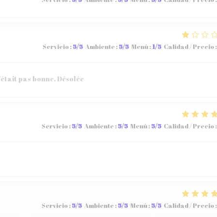
Servicio
:
5
/5
Ambiente
:
5
/5
Menú
:
1
/5
Calidad / Precio
:
’était pas bonne. Désolée
Servicio
:
5
/5
Ambiente
:
5
/5
Menú
:
5
/5
Calidad / Precio
:
Servicio
:
5
/5
Ambiente
:
5
/5
Menú
:
5
/5
Calidad / Precio
: