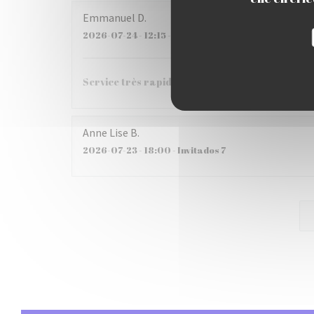
Emmanuel
D
2026-07-24
- 12:15 - Invitados 3
Service très rapide, plats excellents!
Anne Lise
B
2026-07-23
- 18:00 - Invitados 7