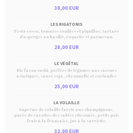
38,00 EUR
LES RIGATONIS
Pesto rosso, tomates confites et piquillos, tartare
d'asperges au basilic, roquette et parmesan.
28,00 EUR
LE VÉGÉTAL
Riz façon sushi, poêlées de légumes aux saveurs
asiatiques, sauce soja, citronnelle et coriandre
25,00 EUR
LA VOLAILLE
Suprême de volaille farcie aux champignons,
purée de carottes des sables citronnée, petits pois
frais à la française, jus à la sarriette.
32,00 EUR