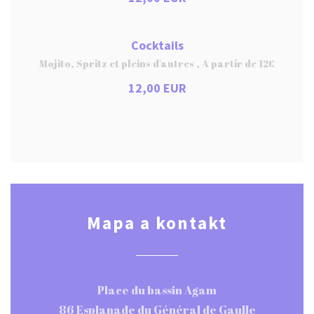
Cocktails
Mojito, Spritz et pleins d'autres , A partir de 12€
12,00 EUR
Mapa a kontakt
Place du bassin Agam
86 Esplanade du Général de Gaulle