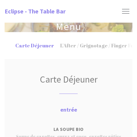
Panel pro správu cookies
Eclipse - The Table Bar
Menu
Carte Déjeuner
L'After / Grignotage / Finger Fo
Carte Déjeuner
entrée
LA SOUPE BIO
Soupe de carottes, curry et coco, carottes rôties