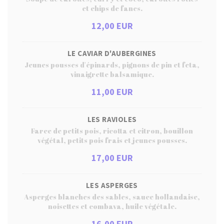
et chips de fanes.
12,00 EUR
LE CAVIAR D'AUBERGINES
Jeunes pousses d'épinards, pignons de pin et feta,
vinaigrette balsamique.
11,00 EUR
LES RAVIOLES
Farce de petits pois, ricotta et citron, bouillon
végétal, petits pois frais et jeunes pousses.
17,00 EUR
LES ASPERGES
Asperges blanches des sables, sauce hollandaise,
noisettes et combava, huile végétale.
16,00 EUR