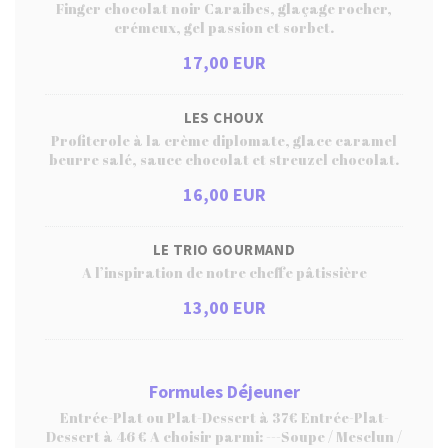
Finger chocolat noir Caraibes, glaçage rocher,
crémeux, gel passion et sorbet.
17,00 EUR
LES CHOUX
Profiterole à la crème diplomate, glace caramel
beurre salé, sauce chocolat et streuzel chocolat.
16,00 EUR
LE TRIO GOURMAND
A l’inspiration de notre cheffe pâtissière
13,00 EUR
Formules Déjeuner
Entrée-Plat ou Plat-Dessert à 37€ Entrée-Plat-
Dessert à 46 € A choisir parmi: ---Soupe / Mesclun /