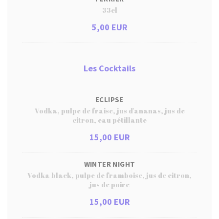
33cl
5,00 EUR
Les Cocktails
ECLIPSE
Vodka, pulpe de fraise, jus d'ananas, jus de
citron, eau pétillante
15,00 EUR
WINTER NIGHT
Vodka black, pulpe de framboise, jus de citron,
jus de poire
15,00 EUR