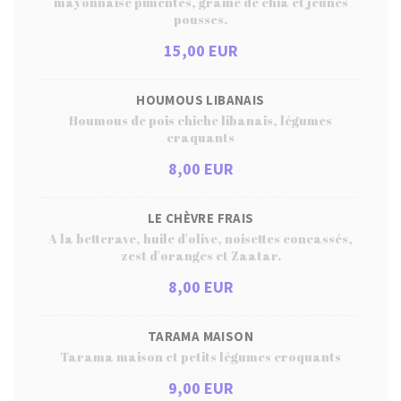
mayonnaise pimentés, graine de chia et jeunes
pousses.
15,00 EUR
HOUMOUS LIBANAIS
Houmous de pois chiche libanais, légumes
craquants
8,00 EUR
LE CHÈVRE FRAIS
A la betterave, huile d'olive, noisettes concassés,
zest d'oranges et Zaatar.
8,00 EUR
TARAMA MAISON
Tarama maison et petits légumes croquants
9,00 EUR