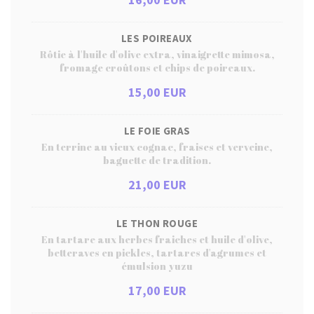
LES POIREAUX
Rôtie à l'huile d'olive extra, vinaigrette mimosa,
fromage croûtons et chips de poireaux.
15,00 EUR
LE FOIE GRAS
En terrine au vieux cognac, fraises et verveine,
baguette de tradition.
21,00 EUR
LE THON ROUGE
En tartare aux herbes fraiches et huile d'olive,
betteraves en pickles, tartares d'agrumes et
émulsion yuzu
17,00 EUR