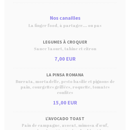
Nos canailles
La finger food, à partager.... ou pas
LEGUMES À CROQUER
Sauce Yaourt, tahine et citron
7,00 EUR
LA PINSA ROMANA
Burrata, mortadelle, pesto basilic et pignons de
pain, courgettes grillées, roquette, tomates
confites
15,00 EUR
L'AVOCADO TOAST
Pain de campagne, avocat, mimosa d’œuf,