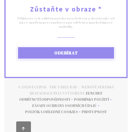
Zůstaňte v obraze
*
Přihlaste se k odběru našeho newsletteru a dostávejte od
nás e-mailem personalizovaná sdělení a marketingové
nabídky.
ODEBÍRAT
© 2026 ECLIPSE - THE TABLE BAR — WEBOVÉ STRÁNKY
((OTEVŘE SE V 
RESTAURACE BYLY VYTVOŘENY
ZENCHEF
ODMÍTNUTÍ ODPOVĚDNOSTI
PODMÍNKY POUŽITÍ
((OTEVŘE SE V NOVÉM OKNĚ))
((OTEVŘE SE V NOVÉM
ZÁSADY OCHRANY OSOBNÍCH ÚDAJŮ
((OTEVŘE SE V NOVÉM OKNĚ))
POLITIKA OHLEDNĚ COOKIES
PRISTUPNOST
((OTEVŘE SE V NOVÉM OKNĚ))
((OTEVŘE SE V NOVÉ