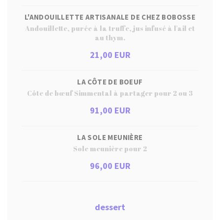
L'ANDOUILLETTE ARTISANALE DE CHEZ BOBOSSE
Andouillette, purée à la truffe, jus infusé à l'ail et
au thym.
21,00 EUR
LA CÔTE DE BOEUF
Côte de bœuf Simmental à partager pour 2 ou 3
91,00 EUR
LA SOLE MEUNIÈRE
Sole meunière pour 2
96,00 EUR
dessert