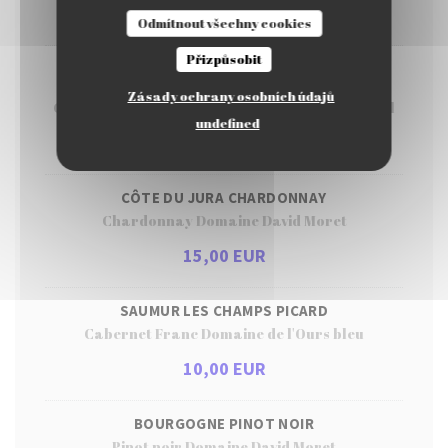
11,00 EUR
Odmítnout všechny cookies
Přizpůsobit
CÔTE DU ROUSILLION CONFIDENTIELLE DOM
BRIEL
Zásady ochrany osobních údajů
Grenache blanc et roussane Domaine Dom Brial
undefined
13,00 EUR
CÔTE DU JURA CHARDONNAY
Chardonnay Domaine David Moret
15,00 EUR
SAUMUR LES CHAMPS PICARD
Cabernet Franc Domaine de l'Ours bleu
10,00 EUR
BOURGOGNE PINOT NOIR
Pinot noir Domaine David Moret