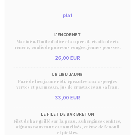
plat
L'ENCORNET
Mariné à l'huile d'olive et au persil, risotto de riz
vénéré, coulis de poivrons rouges, jeunes pousses.
26,00 EUR
LE LIEU JAUNE
Pavé de lieu jaune rôti, épeautre aux asperges
vertes et parmesan, jus de crustacés au safran.
33,00 EUR
LE FILET DE BAR BRETON
Filet de bar grillé sur la peau, aubergines confites,
oignons nouveaux caramélisés, crème de fenouil
et pickles.