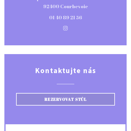
((otevře se v nové
92400 Courbevoie
01 40 89 21 56
Instagram ((otevře se v n
Kontaktujte nás
REZERVOVAT STŮL