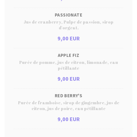
PASSIONATE
Jus de cranberry, Pulpe de passion, sirop
d'orgeat.
9,00 EUR
APPLE FIZ
Purée de pomme, jus de citron, limonade, eau
pétillante
9,00 EUR
RED BERRY'S
Purée de framboise, sirop de gingembre, jus de
citron, jus de poire, eau pétillante
9,00 EUR