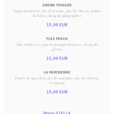
GRENN TRIGGER
Jagermainster, jus d'orange, jus de citron, pulpe
de kiwi, sirop de gingembre
15,00 EUR
FLEX PEACH
Gin, triple sec, jus de pamplemousse, sirop de
pêche
15,00 EUR
LA PARISIENNE
Purée de passion, jus de mangue, jus de citron,
crémant
15,00 EUR
Pinte STELLA