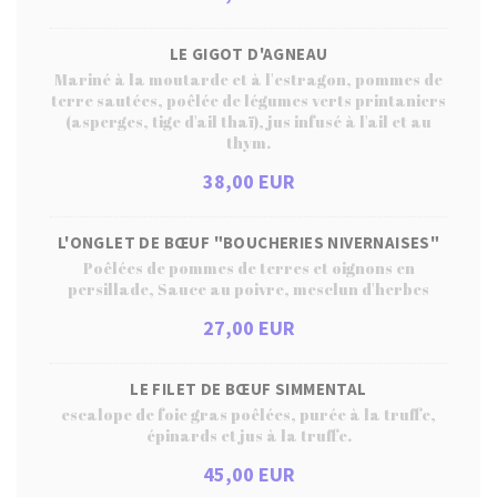
LE GIGOT D'AGNEAU
Mariné à la moutarde et à l'estragon, pommes de
terre sautées, poêlée de légumes verts printaniers
(asperges, tige d'ail thaï), jus infusé à l'ail et au
thym.
38,00 EUR
L'ONGLET DE BŒUF "BOUCHERIES NIVERNAISES"
Poêlées de pommes de terres et oignons en
persillade, Sauce au poivre, mesclun d'herbes
27,00 EUR
LE FILET DE BŒUF SIMMENTAL
escalope de foie gras poêlées, purée à la truffe,
épinards et jus à la truffe.
45,00 EUR