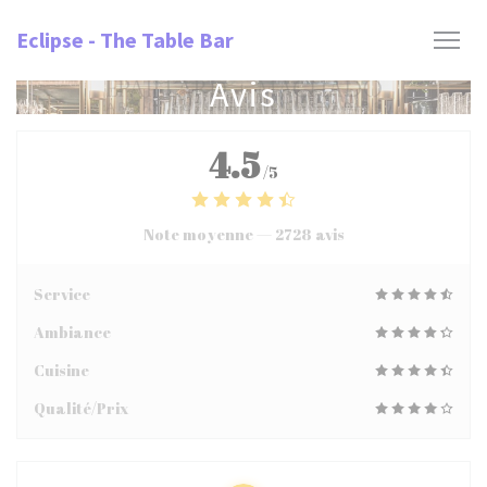
Personnalisation de vos choix en matière de cookies
Eclipse - The Table Bar
Avis
4.5
/5
Note moyenne —
2728 avis
Service
Ambiance
Cuisine
Qualité/Prix