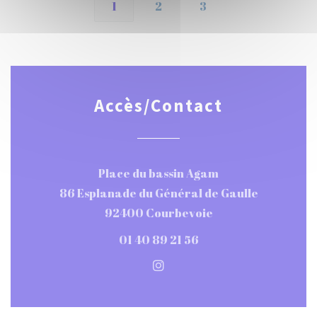
1
2
3
Accès/Contact
Place du bassin Agam
86 Esplanade du Général de Gaulle
((ouvre une nouvel
92400 Courbevoie
01 40 89 21 56
Instagram ((ouvre une nou