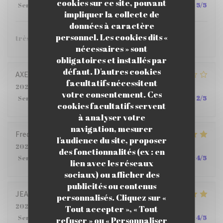
cookies sur ce site, pouvant
Service
:
5
/5
Ambiance
:
5
/5
Cuisine
:
5
/5
Qualité / Prix
:
5
/5
impliquer la collecte de
données à caractère
personnel. Les cookies dits «
très bien.
nécessaires » sont
obligatoires et installés par
défaut. D'autres cookies
AXELLE
M
facultatifs nécessitent
2026-07-22
- 12:15 - Couverts 4
votre consentement. Ces
Service
:
2
/5
Ambiance
:
3
/5
Cuisine
:
4
/5
Qualité / Prix
:
2
/5
cookies facultatifs servent
à analyser votre
navigation, mesurer
Frederic
B
l'audience du site, proposer
2026-07-23
- 12:00 - Couverts 5
des fonctionnalités (ex : en
Service
:
5
/5
Ambiance
:
5
/5
Cuisine
:
4
/5
Qualité / Prix
:
4
/5
lien avec les réseaux
sociaux) ou afficher des
publicités ou contenus
JEAN PHILIPPE
S
personnalisés. Cliquez sur «
2026-07-23
- 12:15 - Couverts 6
Tout accepter », « Tout
Service
:
4
/5
Ambiance
:
5
/5
Cuisine
:
5
/5
Qualité / Prix
:
4
/5
refuser » ou « Personnaliser